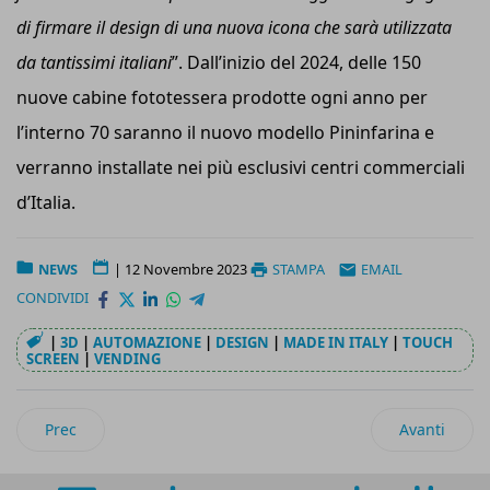
di firmare il design di una nuova icona che sarà utilizzata
da tantissimi italiani
”. Dall’inizio del 2024, delle 150
nuove cabine fototessera prodotte ogni anno per
l’interno 70 saranno il nuovo modello Pininfarina e
verranno installate nei più esclusivi centri commerciali
d’Italia.
NEWS
|
12 Novembre 2023
STAMPA
EMAIL
CONDIVIDI
|
3D
|
AUTOMAZIONE
|
DESIGN
|
MADE IN ITALY
|
TOUCH
SCREEN
|
VENDING
Articolo precedente: Still incrementa l’attività di rigenerazion
Articolo succ
Prec
Avanti