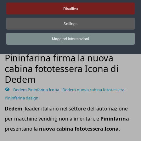
Disattiva
Settings
La nuova cabina è realizzata in acciaio inox e con materiali
innovativi stampati in 3D
Maggiori informazioni
NEWS
Pininfarina firma la nuova
cabina fototessera Icona di
Dedem
-
Dedem Pininfarina Icona
-
Dedem nuova cabina fototessera
-
Pininfarina design
Dedem
, leader italiano nel settore dell’automazione
per macchine vending non alimentari, e
Pininfarina
presentano la
nuova cabina fototessera Icona
.