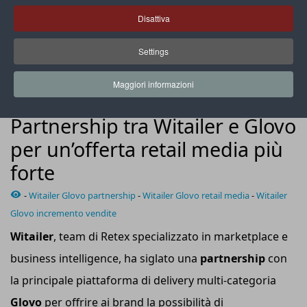
Disattiva
Settings
Glovo ha recentemente introdotto un’offerta innovativa in
ambito retail media
Maggiori informazioni
NEWS
Partnership tra Witailer e Glovo
per un’offerta retail media più
forte
-
Witailer Glovo partnership
-
Witailer Glovo retail media
-
Witailer
Glovo incremento vendite
Witailer
, team di Retex specializzato in marketplace e
business intelligence, ha siglato una
partnership
con
la principale piattaforma di delivery multi-categoria
Glovo
per offrire ai brand la possibilità di