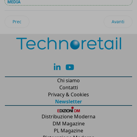
MEDIA
Articolo precedente: Post-Black Friday: prezzi degli e-commer
Articolo succ
Prec
Avanti
lk
yt
Chi siamo
Contatti
Privacy & Cookies
Newsletter
Distribuzione Moderna
DM Magazine
PL Magazine