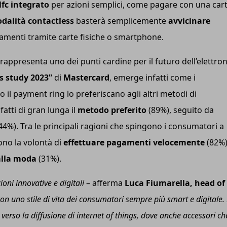
Nf
c
integrato
per azioni semplici, come pagare con una car
dalità contactless
basterà semplicemente
avvicinare
amenti tramite carte fisiche o smartphone.
 rappresenta uno dei punti cardine per il futuro dell’elettro
s study 2023”
di
Mastercard
, emerge infatti come i
il payment ring lo preferiscano agli altri metodi di
atti di gran lunga il
metodo preferito
(89%), seguito da
44%). Tra le principali ragioni che spingono i consumatori a
ono la volontà di
effettuare pagamenti velocemente
(82%)
alla moda
(31%).
oni innovative e digitali
– afferma
Luca Fiumarella, head of
on uno stile di vita dei consumatori sempre più smart e digitale. 
erso la diffusione di internet of things, dove anche accessori ch