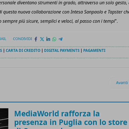
personale diventano strumenti
in grado
, attraverso un solo gesto,
 di questa nuova collaborazione con Intesa Sanpaolo e Tapster ch
 sempre più sicure, semplici e veloci, al passo con i tempi
”.
AIL
CONDIVIDI
S
|
CARTA DI CREDITO
|
DIGITAL PAYMENTS
|
PAGAMENTI
’AI per analizzare i dati in tempo reale
Artico
Avanti
MediaWorld rafforza la
presenza in Puglia con lo store