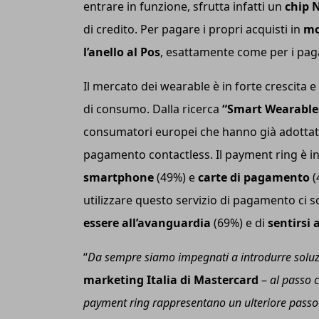
entrare in funzione, sfrutta infatti un
chip 
di credito. Per pagare i propri acquisti in
mo
l’anello al Po
s
, esattamente come per i pag
Il mercato dei wearable è in forte crescita e
di consumo. Dalla ricerca
“Smart Wearable
consumatori europei che hanno già adottato 
pagamento contactless. Il payment ring è inf
smartphone
(49%) e
carte di pagamento
(
utilizzare questo servizio di pagamento ci s
essere all’avanguardia
(69%) e di
sentirsi 
“
Da sempre
siamo
impegnati a introdurre soluzi
marketing Italia di Mastercard
–
al passo c
payment ring rappresentano un ulteriore passo v