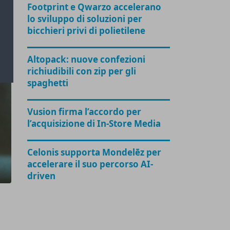
Footprint e Qwarzo accelerano
lo sviluppo di soluzioni per
bicchieri privi di polietilene
Altopack: nuove confezioni
richiudibili con zip per gli
spaghetti
Vusion firma l’accordo per
l’acquisizione di In-Store Media
Celonis supporta Mondelēz per
accelerare il suo percorso AI-
driven