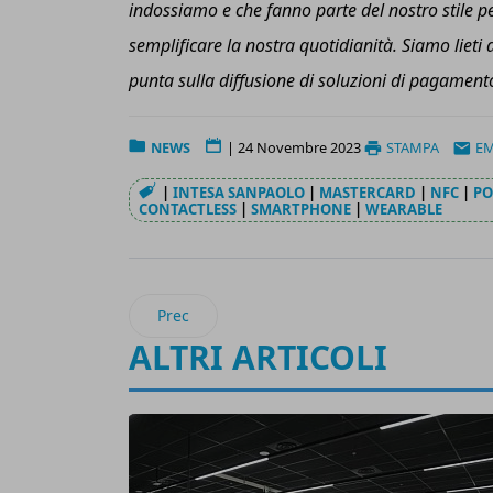
indossiamo e che fanno parte del nostro stile 
semplificar
e
la nostra quotidianità. Siamo lieti
punta sulla diffusione di soluzioni di pagamento
NEWS
|
24 Novembre 2023
STAMPA
EM
|
INTESA SANPAOLO
|
MASTERCARD
|
NFC
|
PO
CONTACTLESS
|
SMARTPHONE
|
WEARABLE
Articolo precedente: Prestofresco si affida all
Prec
ALTRI ARTICOLI