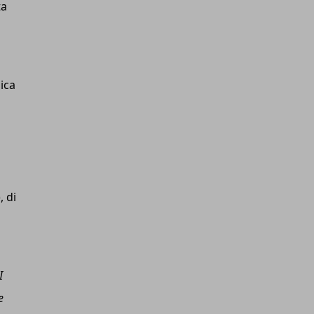
ta
nica
, di
I
e