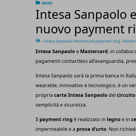
NEWS
Intesa Sanpaolo e
nuovo payment rin
-
Intesa Sanpaolo Mastercard payment ring
-
Masterc
Intesa Sanpaolo
e
Mastercard
, in collabo
pagamenti contactless all’avanguardia, pre
Intesa Sanpaolo sarà la prima banca in Italia
wearable, innovativo e tecnologico, è un ve
propria
carta Intesa Sanpaolo
del
circuit
semplicità e sicurezza.
Il
payment ring
è realizzato in
legno
e in
c
impermeabile e a
prova d’urto
. Non richied