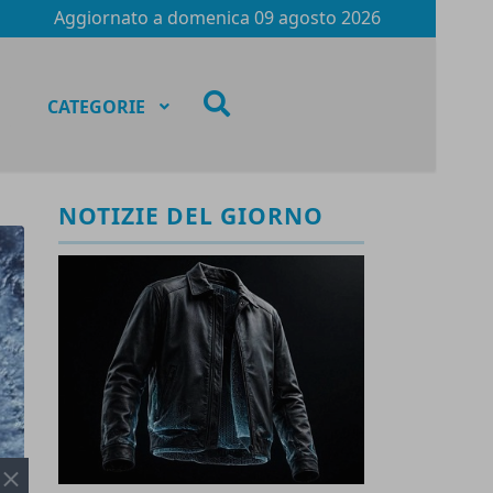
Aggiornato a
domenica 09 agosto 2026
fas
CATEGORIE
fa-
search
NOTIZIE DEL GIORNO