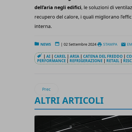
dell’aria negli edifici
, le soluzioni di venti
recupero del calore, i quali migliorano l’eff
interna.
NEWS
|
02 Settembre 2024
STAMPA
EM
|
AI
|
CAREL
|
ARIA
|
CATENA DEL FREDDO
|
CO
PERFORMANCE
|
REFRIGERAZIONE
|
RETAIL
|
RIS
Articolo precedente: Lidl Italia realizza con E
Prec
ALTRI ARTICOLI