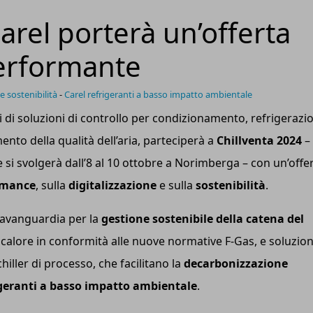
arel porterà un’offerta
performante
e sostenibilità
-
Carel refrigeranti a basso impatto ambientale
i di soluzioni di controllo per condizionamento, refrigerazi
ento della qualità dell’aria, parteciperà a
Chillventa 2024
– 
e si svolgerà dall’8 al 10 ottobre a Norimberga – con un’offe
ormance
, sulla
digitalizzazione
e sulla
sostenibilità
.
l’avanguardia per la
gestione sostenibile della catena del
 calore in conformità alle nuove normative F-Gas, e soluzion
iller di processo, che facilitano la
decarbonizzazione
igeranti a basso impatto ambientale
.