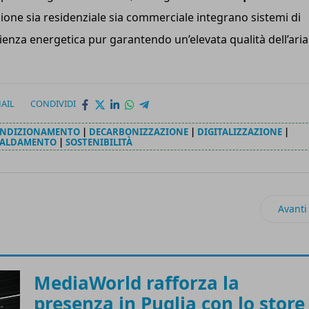
lazione sia residenziale sia commerciale integrano sistemi di
icienza energetica pur garantendo un’elevata qualità dell’aria
AIL
CONDIVIDI
NDIZIONAMENTO
|
DECARBONIZZAZIONE
|
DIGITALIZZAZIONE
|
CALDAMENTO
|
SOSTENIBILITÀ
pta il suo store più sostenibile di sempre
Artico
Avanti
MediaWorld rafforza la
presenza in Puglia con lo store