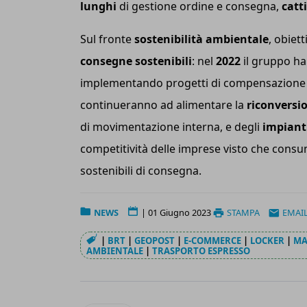
lunghi
di gestione ordine e consegna,
catt
Sul fronte
sostenibilità ambientale
, obiett
consegne sostenibili
: nel
2022
il gruppo ha
implementando progetti di compensazione de
continueranno ad alimentare la
riconversi
di movimentazione interna, e degli
impiant
competitività delle imprese visto che consu
sostenibili di consegna.
NEWS
|
01 Giugno 2023
STAMPA
EMAI
|
BRT
|
GEOPOST
|
E-COMMERCE
|
LOCKER
|
MA
AMBIENTALE
|
TRASPORTO ESPRESSO