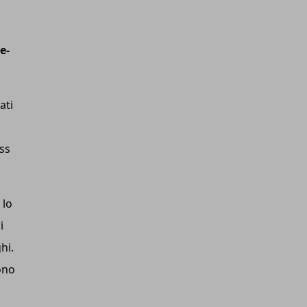
e-
ati
ess
 lo
i
hi.
ono