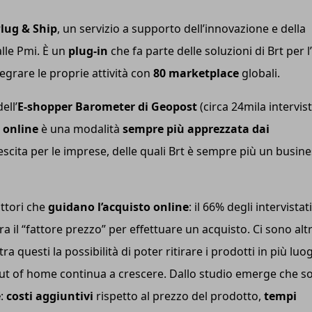
lug & Ship
, un servizio a supporto dell’innovazione e della
alle Pmi. È un
plug-in
che fa parte delle soluzioni di Brt per l’
tegrare le proprie attività con
80 marketplace
globali.
ell’
E-shopper Barometer di Geopost
(circa 24mila intervist
 online
è una modalità
sempre più apprezzata dai
escita per le imprese, delle quali Brt è sempre più un busin
attori che
guidano l’acquisto online
: il 66% degli intervistati
 il “fattore prezzo” per effettuare un acquisto. Ci sono altr
 questi la possibilità di poter ritirare i prodotti in più luog
’out of home continua a crescere. Dallo studio emerge che s
e
:
costi aggiuntivi
rispetto al prezzo del prodotto,
tempi