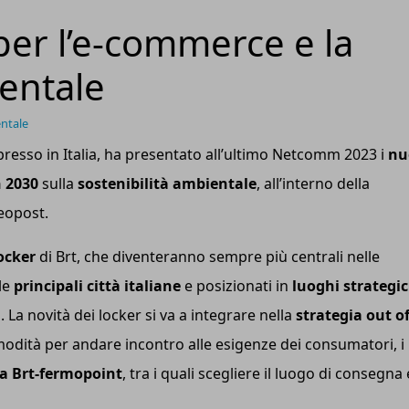
 per l’e-commerce e la
ientale
entale
spresso in Italia, ha presentato all’ultimo Netcomm 2023 i
nu
n 2030
sulla
sostenibilità ambientale
, all’interno della
eopost.
ocker
di Brt, che diventeranno sempre più centrali nelle
le
principali città italiane
e posizionati in
luoghi strategic
o. La novità dei locker si va a integrare nella
strategia out o
omodità per andare incontro alle esigenze dei consumatori, i
la
Br
t
-fermopoint
, tra i quali scegliere il luogo di consegna 