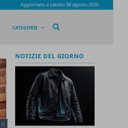
Aggiornato a
sabato 08 agosto 2026
fas
CATEGORIE
fa-
search
NOTIZIE DEL GIORNO