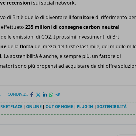
ive recensioni
sui social network.
ivo di Brt è quello di diventare il
fornitore
di riferimento pe
 effettuato
235 milioni di consegne carbon neutral
lle emissioni di CO2. I prossimi investimenti di Brt
one
della
flotta
dei mezzi del first e last mile, del middle mil
i
. La sostenibilità è anche, e sempre più, un fattore di
matori sono più propensi ad acquistare da chi offre soluzio
L
CONDIVIDI
RKETPLACE
|
ONLINE
|
OUT OF HOME
|
PLUG-IN
|
SOSTENIBILITÀ