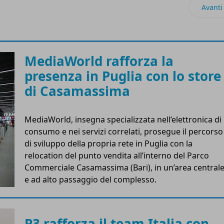
ine del Gruppo Selex lancia due nuove aperture
Artico
Avanti
MediaWorld rafforza la
presenza in Puglia con lo store
di Casamassima
MediaWorld, insegna specializzata nell’elettronica di
consumo e nei servizi correlati, prosegue il percorso
di sviluppo della propria rete in Puglia con la
relocation del punto vendita all’interno del Parco
Commerciale Casamassima (Bari), in un’area central
e ad alto passaggio del complesso.
P3 rafforza il team Italia con