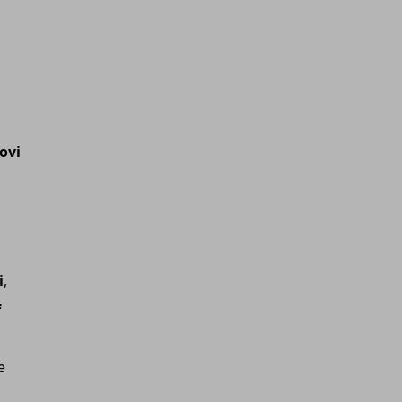
ovi
i
,
f
e