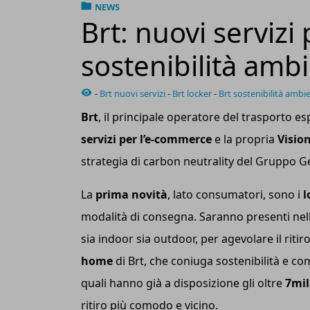
NEWS
Brt: nuovi servizi
sostenibilità amb
-
Brt nuovi servizi
-
Brt locker
-
Brt sostenibilità ambi
Br
t
, il principale operatore del trasporto e
servizi per l’e-commerce
e la propria
Visio
strategia di carbon neutrality del Gruppo G
La
prima novità
, lato consumatori, sono i
l
modalità di consegna. Saranno presenti nel
sia indoor sia outdoor, per agevolare il ritir
home
di Brt, che coniuga sostenibilità e c
quali hanno già a disposizione gli oltre
7m
i
ritiro più comodo e vicino.