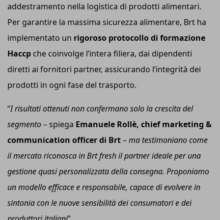
addestramento nella logistica di prodotti alimentari.
Per garantire la massima sicurezza alimentare, Brt ha
implementato un
rigoroso protocollo di formazione
H
accp
che coinvolge l’intera filiera, dai dipendenti
diretti ai fornitori partner, assicurando l’integrità dei
prodotti in ogni fase del trasporto.
“
I risultati ottenuti non confermano solo la crescita del
segmento
– spiega
Emanuele Rollè,
c
hief
m
arketing &
c
ommunication
o
fficer di B
rt
–
ma testimoniano come
il mercato riconosca in B
rt
fresh il partner ideale per una
gestione quasi personalizzata della consegna. Proponiamo
un modello efficace e responsabile, capace di evolvere in
sintonia con le nuove sensibilità dei consumatori e dei
produttori italiani
”.