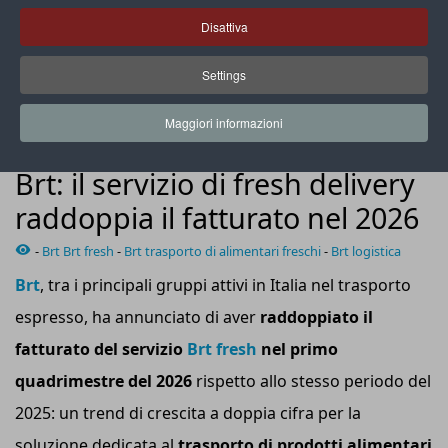
Disattiva
Settings
Per il 2026 sono previste circa 200.000 spedizioni, in netta
crescita rispetto al 2025
Maggiori informazioni
NEWS
Brt: il servizio di fresh delivery
raddoppia il fatturato nel 2026
-
Brt Brt fresh
-
Brt trasporto di alimentari freschi
-
Brt logistica
B
rt
, tra i principali gruppi attivi in Italia nel trasporto
espresso, ha annunciato di aver
raddoppia
to
il
fatturato del servizio
B
rt
fresh
nel primo
quadrimestre del 2026
rispetto allo stesso periodo del
2025: un trend di crescita a doppia cifra per la
soluzione dedicata al
trasporto di prodotti alimentari