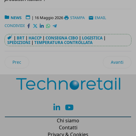
NEWS
|
16 Maggio 2026
STAMPA
EMAIL
CONDIVIDI
|
BRT
|
HACCP
|
CONSEGNA CIBO
|
LOGISTICA
|
SPEDIZIONI
|
TEMPERATURA CONTROLLATA
Articolo precedente: Fler entra nella rete di dm Italia sia nel 
Articolo suc
Prec
Avanti
lk
yt
Chi siamo
Contatti
Privacy & Cookies