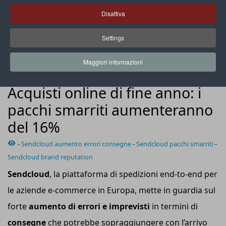
Disattiva
Settings
Due italiani su tre non effettuerebbero un nuovo ordine dallo
stesso negozio online se il loro pacco venisse smarrito
Maggiori informazioni
NEWS
Acquisti online di fine anno: i
pacchi smarriti aumenteranno
del 16%
-
Sendcloud aumento errori consegne
-
Sendcloud pacchi smarriti
-
Sendcloud brand reputation
Sendcloud
, la piattaforma di spedizioni end-to-end per
le aziende e-commerce in Europa, mette in guardia sul
forte
aumento di errori e imprevisti
in termini di
consegne
che potrebbe sopraggiungere con l’arrivo