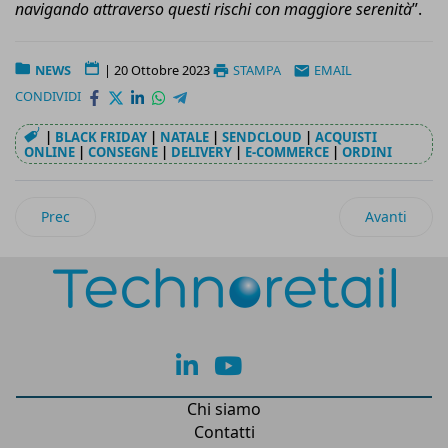
navigando attraverso questi rischi con maggiore serenità
”.
NEWS
|
20 Ottobre 2023
STAMPA
EMAIL
CONDIVIDI
|
BLACK FRIDAY
|
NATALE
|
SENDCLOUD
|
ACQUISTI
ONLINE
|
CONSEGNE
|
DELIVERY
|
E-COMMERCE
|
ORDINI
Articolo precedente: Wikipoint porta le agenzie immobiliari 
Articolo succ
Prec
Avanti
lk
yt
Chi siamo
Contatti