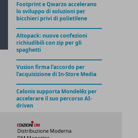
Footprint e Qwarzo accelerano
lo sviluppo di soluzioni per
bicchieri privi di polietilene
Altopack: nuove confezioni
richiudibili con zip per gli
spaghetti
Vusion firma l’accordo per
l’acquisizione di In-Store Media
Celonis supporta Mondelēz per
accelerare il suo percorso AI-
driven
Distribuzione Moderna