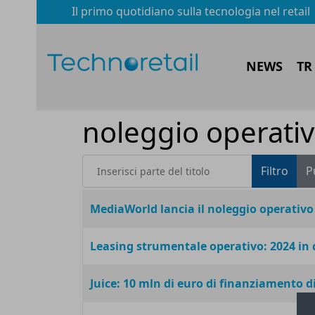
Il primo quotidiano sulla tecnologia nel retail
NEWS
TR
noleggio operati
Inserisci parte del titolo
Filtro
P
Titolo
MediaWorld lancia il noleggio operativo d
Leasing strumentale operativo: 2024 in c
Juice: 10 mln di euro di finanziamento d