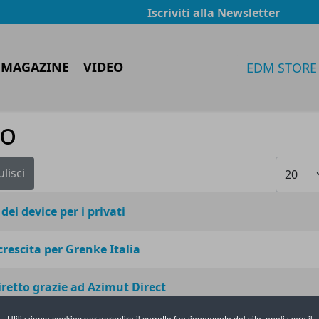
Iscriviti alla Newsletter
 MAGAZINE
VIDEO
EDM STORE
vo
Visualiz
ulisci
ei device per i privati
rescita per Grenke Italia
iretto grazie ad Azimut Direct
Utilizziamo cookies per garantire il corretto funzionamento del sito, analizzare il