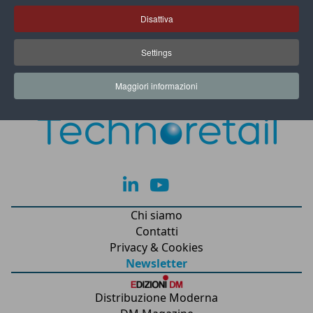
si fa la spesa
Disattiva
MediaWorld apre nel Barese il suo 125° punto
Settings
vendita
Maggiori informazioni
lk
yt
Chi siamo
Contatti
Privacy & Cookies
Newsletter
Distribuzione Moderna