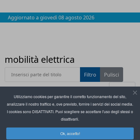
Aggiornato a
giovedì 08 agosto 2026
mobilità elettrica
Inserisci parte del titolo
Filtro
Pulisci
Visualizza #
Utilizziamo cookies per garantire il corretto funzionamento del sito,
analizzare il nostro traffico e, ove previsto, fornire i servizi dei social media.
Titolo
Gruppo Gros sceglie il fotovoltaico di Axpo Energy
I cookies sono DISATTIVATI. Puoi scegliere se accettare l'uso degli stessi o
Solutions Italia
disattivarli.
Ewiva-Mercatò: l’auto elettrica si ricarica mentre
Ok, accetto!