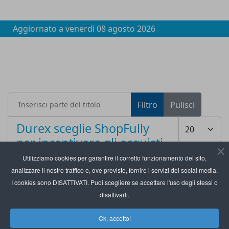
Aggiornato a
venerdì 08 agosto 2026
Inserisci parte del titolo
Filtro
Pulisci
Visualizza #
Durex sceglie ShopFully
per incentivare gli acquisti
in store
Utilizziamo cookies per garantire il corretto funzionamento del sito,
analizzare il nostro traffico e, ove previsto, fornire i servizi dei social media.
I cookies sono DISATTIVATI. Puoi scegliere se accettare l'uso degli stessi o
disattivarli.
Ok, accetto!