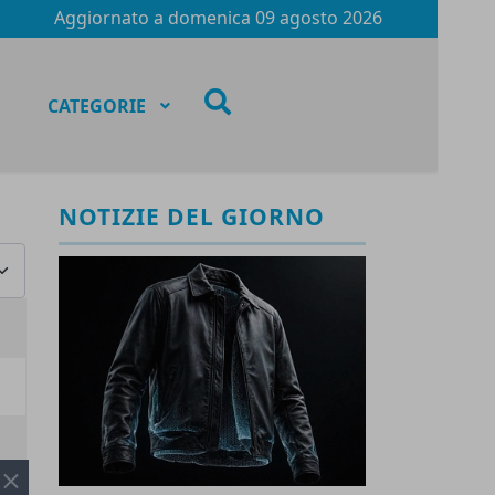
Aggiornato a
domenica 09 agosto 2026
fas
CATEGORIE
fa-
search
NOTIZIE DEL GIORNO
za #