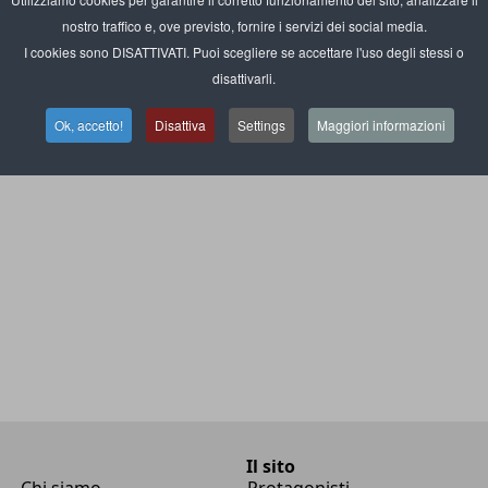
matic Solutions per lo store
nostro traffico e, ove previsto, fornire i servizi dei social media.
I cookies sono DISATTIVATI. Puoi scegliere se accettare l'uso degli stessi o
disattivarli.
Ok, accetto!
Disattiva
Settings
Maggiori informazioni
Il sito