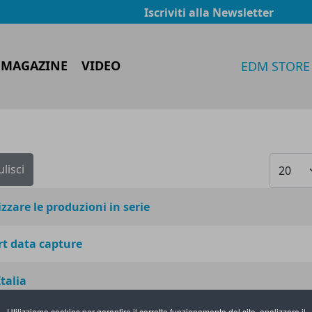
Iscriviti alla Newsletter
 MAGAZINE
VIDEO
EDM STORE
Visualiz
ulisci
zzare le produzioni in serie
rt data capture
talia
Utilizziamo cookies per garantire il corretto funzionamento del sito, analizzare il