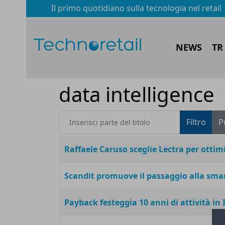
Il primo quotidiano sulla tecnologia nel retail
NEWS
TR
data intelligence
Inserisci parte del titolo
Filtro
P
Titolo
Raffaele Caruso sceglie Lectra per ottimi
Scandit promuove il passaggio alla sma
Payback festeggia 10 anni di attività in I