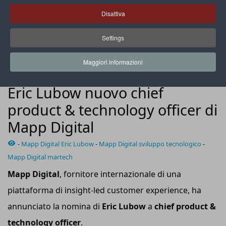
Disattiva
Settings
Eric Lubow, nuovo chief product & technology officer di Mapp
Digital
Maggiori informazioni
PROTAGONISTI
Eric Lubow nuovo chief
product & technology officer di
Mapp Digital
-
Mapp Digital Eric Lubow
-
Mapp Digital sviluppo tecnologico
-
Mapp Digital martech
Mapp Digital
, fornitore internazionale di una
piattaforma di insight-led customer experience, ha
annunciato la nomina di
Eric Lubow
a
chief product &
technology officer
.