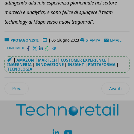
attingendo alla mia esperienza pluriennale nel settore
martech e analytics, e sono felice di spingere il team
technology di Mapp verso nuovi traguardi
”.
PROTAGONISTI
|
06 Giugno 2023
STAMPA
EMAIL
CONDIVIDI
|
AMAZON
|
MARTECH
|
CUSTOMER EXPERIENCE
|
INGEGNERIA
|
INNOVAZIONE
|
INSIGHT
|
PIATTAFORMA
|
TECNOLOGIA
Articolo precedente: Medallia rafforza l’executive team per a
Articolo suc
Prec
Avanti
lk
yt