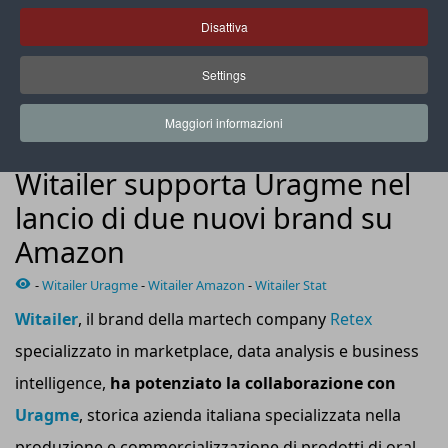
Disattiva
Settings
Witailer ha ideato per Uragme una strategia integrata e
customizzata di advertising
Maggiori informazioni
NEWS
Witailer supporta Uragme nel
lancio di due nuovi brand su
Amazon
-
Witailer Uragme
-
Witailer Amazon
-
Witailer Stat
Witailer
, il brand della martech company
Retex
specializzato in marketplace, data analysis e business
intelligence,
ha potenziato la collaborazione con
Uragme
, storica azienda italiana specializzata nella
produzione e commercializzazione di prodotti di oral