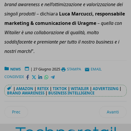
brand awareness e nell’ottimizzazione e valorizzazione dei
singoli prodotti
– dichiara
Luca Marcucci, responsabile
marketing & comunicazione di Uragme
–
quella con
Witailer è una collaborazione di qualità, molto
soddisfacente e premiante per tutto il nostro business e i
nostri marchi
”.
NEWS
|
27 Giugno 2025
STAMPA
EMAIL
CONDIVIDI
|
AMAZON
|
RETEX
|
TIKTOK
|
WITAILER
|
ADVERTISING
|
BRAND AWARENESS
|
BUSINESS INTELLIGENCE
Articolo precedente: Avon Italia è sempre più omnichannel 
Articolo succ
Prec
Avanti