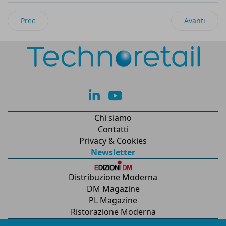
Articolo precedente: Lo storico chiosco milanese Giannasi 196
Articolo succ
Prec
Avanti
lk
yt
Chi siamo
Contatti
Privacy & Cookies
Newsletter
Distribuzione Moderna
DM Magazine
PL Magazine
Ristorazione Moderna