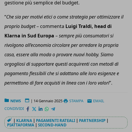
gestione più semplice del budget.
“
Che sia per motivi etici o come strategia per ottimizzare il
proprio budget
– commenta
Luigi Traldi, head di
Klarna in Sud Europa
–
sempre più consumatori si
rivolgono all’economia circolare per arredare la propria
casa, essere alla moda o provare nuovi hobby.
Siamo
orgoglios
i
di supportare questi acquirenti con metodi di
pagamento flessibili che si adattano alle loro esigenze e
permettono di fare acquisti in linea con i loro valori
”.
NEWS
|
14 Gennaio 2025
STAMPA
EMAIL
CONDIVIDI
|
KLARNA
|
PAGAMENTI RATEALI
|
PARTNERSHIP
|
PIATTAFORMA
|
SECOND-HAND