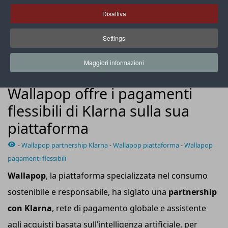
Disattiva
Settings
Klarna consente di pagare gli acquisti su Wallapop superiori
a 35 euro in 3 rate senza interessi
Maggiori informazioni
NEWS
Wallapop offre i pagamenti
flessibili di Klarna sulla sua
piattaforma
-
Wallapop partnership Klarna
-
Wallapop piattaforma
-
Wallapop
pagamenti flessibili
Wallapop
, la piattaforma specializzata nel consumo
sostenibile e responsabile, ha siglato una
partnership
con Klarna
, rete di pagamento globale e assistente
agli acquisti basata sull’intelligenza artificiale, per