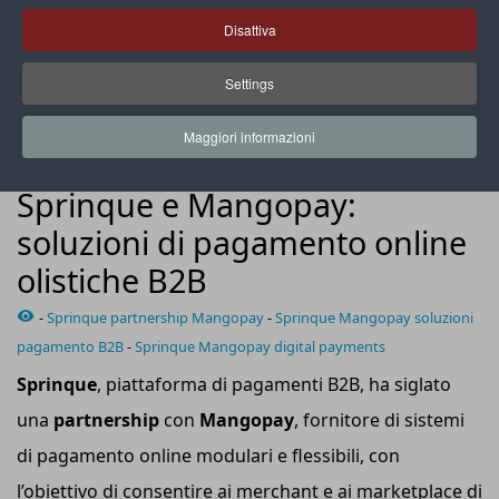
Disattiva
Settings
Il settore dei marketplace B2B è cresciuto di ben 8,6 volte dal
2015 a oggi
Maggiori informazioni
NEWS
Sprinque e Mangopay:
soluzioni di pagamento online
olistiche B2B
-
Sprinque partnership Mangopay
-
Sprinque Mangopay soluzioni
pagamento B2B
-
Sprinque Mangopay digital payments
Sprinque
, piattaforma di pagamenti B2B, ha siglato
una
partnership
con
Mangopay
, fornitore di sistemi
di pagamento online modulari e flessibili, con
l’obiettivo di consentire ai merchant e ai marketplace di