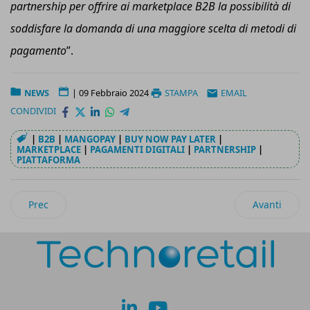
partnership per offrire ai marketplace B2B la possibilità di
soddisfare la domanda di una maggiore scelta di metodi di
pagamento
”.
NEWS
|
09 Febbraio 2024
STAMPA
EMAIL
CONDIVIDI
|
B2B
|
MANGOPAY
|
BUY NOW PAY LATER
|
MARKETPLACE
|
PAGAMENTI DIGITALI
|
PARTNERSHIP
|
PIATTAFORMA
Articolo precedente: Juice: 10 mln di euro di finanziamento d
Articolo suc
Prec
Avanti
lk
yt