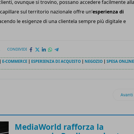
 clienti, ovunque si trovino, possano accedere facilmente all
apillare sul territorio nazionale offre un’
esperienza di
acendo le esigenze di una clientela sempre più digitale e
L
CONDIVIDI
|
E-COMMERCE
|
ESPERIENZA DI ACQUISTO
|
NEGOZIO
|
SPESA ONLINE
per data center modulari prefabbricati
Artico
Avanti
MediaWorld rafforza la