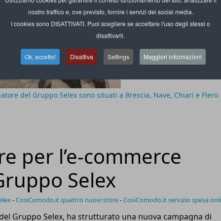
nostro traffico e, ove previsto, fornire i servizi dei social media.
I cookies sono DISATTIVATI. Puoi scegliere se accettare l'uso degli stessi o
disattivarli.
Ok, accetto!
Disattiva
Settings
Maggiori informazioni
tore del Gruppo Selex sono situati a Brescia, Nave, Chiari e Flero
re per l’e-commerce
Gruppo Selex
elex
-
CosiComodo.it quattro nuovi store
-
CosiComodo.it servizio spesa onl
del Gruppo Selex, ha strutturato una nuova campagna di