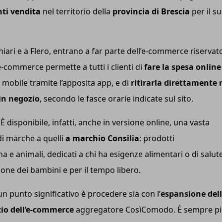
ti vendita
nel territorio della
provincia di Brescia
per il s
Chiari e a Flero, entrano a far parte dell’e-commerce riservat
 e-commerce permette a tutti i clienti di
fare la spesa online
mobile tramite l’apposita app, e di
ritirarla direttamente
 in negozio
, secondo le fasce orarie indicate sul sito.
 È disponibile, infatti, anche in versione online, una vasta
di marche a quelli
a marchio Consilia
: prodotti
a e animali, dedicati a chi ha esigenze alimentari o di salut
zione dei bambini e per il tempo libero.
un punto significativo è procedere sia con l’
espansione del
io dell’e-commerce
aggregatore CosìComodo. È sempre p