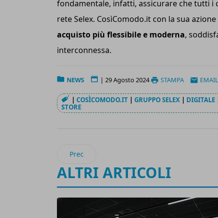
fondamentale, infatti, assicurare che tutti i
rete Selex. CosìComodo.it con la sua azione c
acquisto più flessibile e moderna
, soddisf
interconnessa.
NEWS
|
29 Agosto 2024
STAMPA
EMAI
|
COSÌCOMODO.IT
|
GRUPPO SELEX
|
DIGITALE
STORE
Articolo precedente: Vertiv: nuova soluzione 
Prec
ALTRI ARTICOLI