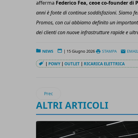
afferma
Federico Fea, ceoe co-founder di
anni è fonte di continue soddisfazioni. Siamo fe
Promos, con cui abbiamo definito un importante 
dei clienti con nuove infrastrutture rapide e ultr
NEWS
|
15 Giugno 2026
STAMPA
EMAI
|
POWY
|
OUTLET
|
RICARICA ELETTRICA
Articolo precedente: Netcomm: 15,1 milioni d
Prec
ALTRI ARTICOLI