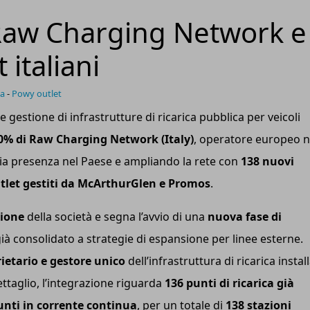
Raw Charging Network e
 italiani
ca
-
Powy outlet
 e gestione di infrastrutture di ricarica pubblica per veicoli
0% di Raw Charging Network (Italy)
, operatore europeo n
pria presenza nel Paese e ampliando la rete con
138 nuovi
 outlet gestiti da McArthurGlen e Promos
.
zione
della società e segna l’avvio di una
nuova fase di
già consolidato a strategie di espansione per linee esterne.
ietario e gestore unico
dell’infrastruttura di ricarica instal
ettaglio, l’integrazione riguarda
136 punti di ricarica già
nti in corrente continua
, per un totale di
138 stazioni