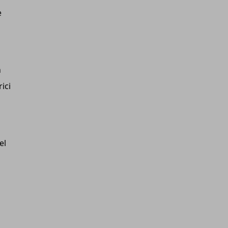
e
n
rici
el