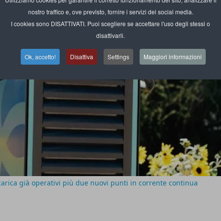
nostro traffico e, ove previsto, fornire i servizi dei social media.
I cookies sono DISATTIVATI. Puoi scegliere se accettare l'uso degli stessi o
disattivarli.
Ok, accetto!
Disattiva
Settings
Maggiori informazioni
carica già operativi più due nuovi punti in corrente continua