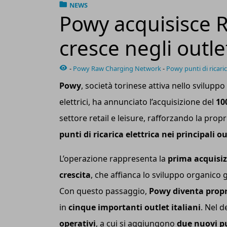
NEWS
Powy acquisisce 
cresce negli outlet
-
Powy Raw Charging Network
-
Powy punti di ricari
Powy
, società torinese attiva nello sviluppo
elettrici, ha annunciato l’acquisizione del
10
settore retail e leisure, rafforzando la pro
punti di ricarica elettrica nei principali
L’operazione rappresenta la
prima acquisi
crescita
, che affianca lo sviluppo organico 
Con questo passaggio,
Powy diventa propr
in
cinque importanti outlet italiani
. Nel d
operativi
, a cui si aggiungono
due nuovi pu