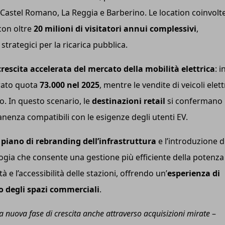
, Castel Romano, La Reggia e Barberino. Le location coinvolt
 con oltre
20 milioni di visitatori annui complessivi
,
trategici per la ricarica pubblica.
crescita accelerata del mercato della mobilità elettrica
: i
erato quota
73.000 nel 2025
, mentre le vendite di veicoli elett
o. In questo scenario, le
destinazioni retail
si confermano
nenza compatibili con le esigenze degli utenti EV.
n
piano di rebranding dell’infrastruttura
e l’introduzione d
logia che consente una gestione più efficiente della potenza
ità e l’accessibilità delle stazioni, offrendo un’
esperienza di
no degli spazi commerciali
.
nuova fase di crescita anche attraverso acquisizioni mirate
–