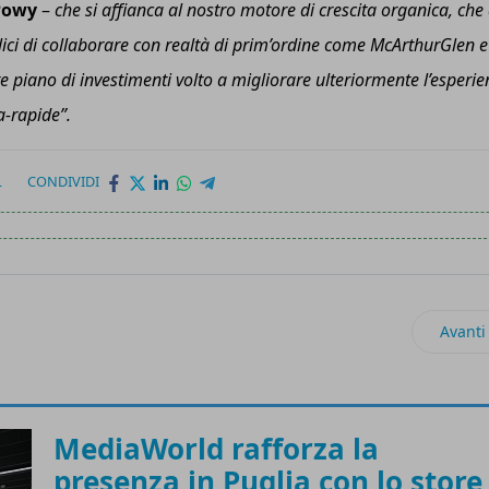
 Powy
–
che si affianca al nostro motore di crescita organica, che
lici di collaborare con realtà di prim’ordine come McArthurGlen e
piano di investimenti volto a migliorare ulteriormente l’esperie
a-rapide”.
L
CONDIVIDI
i italiani comprano food & grocery online
Artico
Avanti
MediaWorld rafforza la
presenza in Puglia con lo store