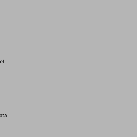
el
lata