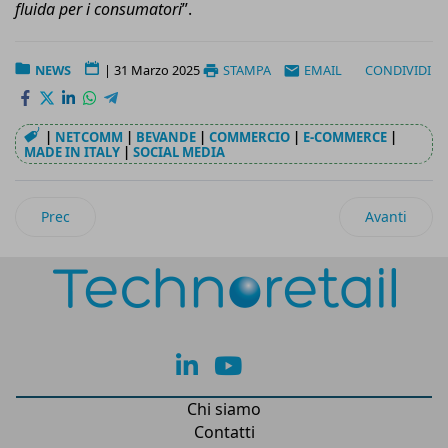
fluida per i consumatori
”.
NEWS
|
31 Marzo 2025
STAMPA
EMAIL
CONDIVIDI
|
NETCOMM
|
BEVANDE
|
COMMERCIO
|
E-COMMERCE
|
MADE IN ITALY
|
SOCIAL MEDIA
Articolo precedente: Logicor chiude il 2024 in crescita e si 
Articolo suc
Prec
Avanti
lk
yt
Chi siamo
Contatti