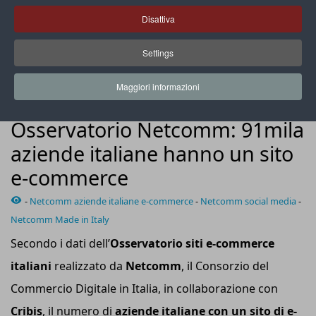
Disattiva
Settings
Il settore più rilevante delle aziende e-commerce è il
commercio (47,5%), seguito dai servizi (24%)
Maggiori informazioni
NEWS
Osservatorio Netcomm: 91mila
aziende italiane hanno un sito
e-commerce
-
Netcomm aziende italiane e-commerce
-
Netcomm social media
-
Netcomm Made in Italy
Secondo i dati dell’
Osservatorio siti e-commerce
italiani
realizzato da
Netcomm
, il Consorzio del
Commercio Digitale in Italia, in collaborazione con
Cribis
, il numero di
aziende italiane con un sito di e-