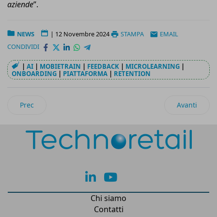
aziende
”.
NEWS
|
12 Novembre 2024
STAMPA
EMAIL
CONDIVIDI
|
AI
|
MOBIETRAIN
|
FEEDBACK
|
MICROLEARNING
|
ONBOARDING
|
PIATTAFORMA
|
RETENTION
Articolo precedente: ReStore firma la nuova piattaforma di 
Articolo suc
Prec
Avanti
lk
yt
Chi siamo
Contatti