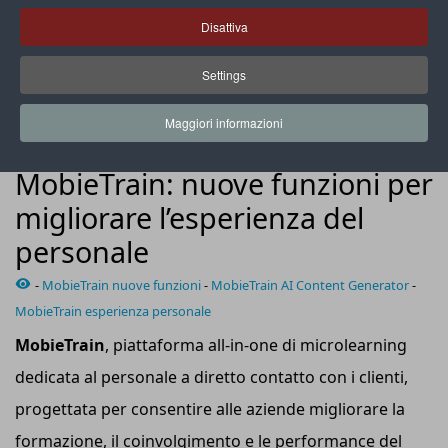
Disattiva
Settings
L’AI Content Generator permette di trasformare i contenuti
aziendali in percorsi formativi da un documento Pdf
Maggiori informazioni
NEWS
MobieTrain: nuove funzioni per
migliorare l’esperienza del
personale
-
MobieTrain nuove funzioni
-
MobieTrain AI Content Generator
-
MobieTrain esperienza personale
MobieTrain
, piattaforma all-in-one di microlearning
dedicata al personale a diretto contatto con i clienti,
progettata per consentire alle aziende migliorare la
formazione, il coinvolgimento e le performance del