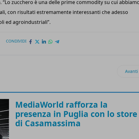
é
. “Lo zucchero è una delle prime commodity su cui abbiam
ali, con risultati estremamente interessanti che adesso
i ed agroindustriali”.
CONDIVIDI
a app
Artico
Avanti
MediaWorld rafforza la
presenza in Puglia con lo store
di Casamassima