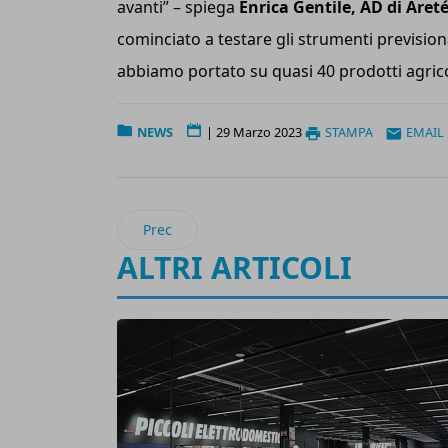
avanti” – spiega
Enrica Gentile, AD di Aret
cominciato a testare gli strumenti prevision
abbiamo portato su quasi 40 prodotti agricol
NEWS
|
29 Marzo 2023
STAMPA
EMAIL
Articolo precedente: Poke House lancia la su
Prec
ALTRI ARTICOLI