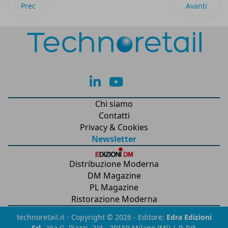
Articolo precedente: Nel quarto trimestre 2020, ricavi in cre
Articolo suc
Prec
Avanti
lk
yt
Chi siamo
Contatti
Privacy & Cookies
Newsletter
Distribuzione Moderna
DM Magazine
PL Magazine
Ristorazione Moderna
technoretail.it - Copyright © 2026 - Editore:
Edra Edizioni
Srl
- Via G. Piazzi, 2/4 - 20159 Milano (MI) | P. IVA