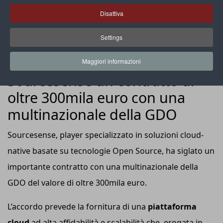
Disattiva
Settings
NEWS
IT e retail: siglato da
Maggiori informazioni
Sourcesense un contratto di
oltre 300mila euro con una
multinazionale della GDO
Sourcesense, player specializzato in soluzioni cloud-
native basate su tecnologie Open Source, ha siglato un
importante contratto con una multinazionale della
GDO del valore di oltre 300mila euro.
L’accordo prevede la fornitura di una
piattaforma
cloud
ad alta affidabilità e scalabilità che, erogata in