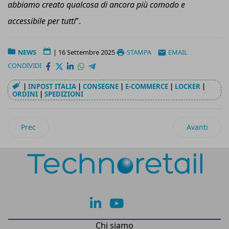
abbiamo creato qualcosa di ancora più comodo e
accessibile per tutti
”.
NEWS
|
16 Settembre 2025
STAMPA
EMAIL
CONDIVIDI
|
INPOST ITALIA
|
CONSEGNE
|
E-COMMERCE
|
LOCKER
|
ORDINI
|
SPEDIZIONI
Articolo precedente: Ecocap’s rivoluziona il pack dei fusti con 
Articolo suc
Prec
Avanti
lk
yt
Chi siamo