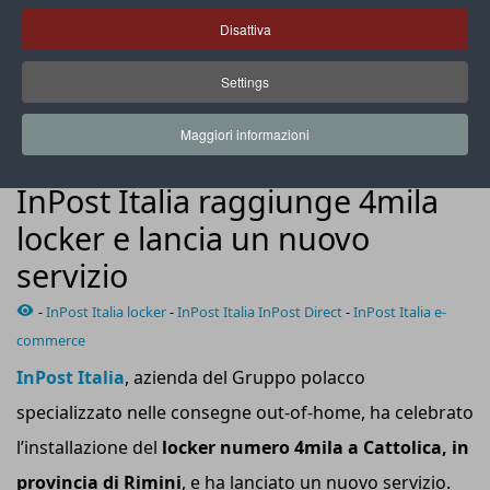
Disattiva
Settings
Il locker numero 4mila di InPost è stato inaugurato a
Cattolica, in provincia di Rimini
Maggiori informazioni
NEWS
InPost Italia raggiunge 4mila
locker e lancia un nuovo
servizio
-
InPost Italia locker
-
InPost Italia InPost Direct
-
InPost Italia e-
commerce
InPost Italia
, azienda del Gruppo polacco
specializzato nelle consegne out-of-home, ha celebrato
l’installazione del
locker numero 4
mila
a Cattolica,
in
provincia di Rimini
, e ha lanciato un nuovo servizio.