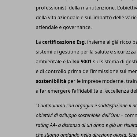
professionisti della manutenzione. L’obietti
della vita aziendale e sull’impatto delle varie
aziendale e governance.
La
certificazione E
sg
, insieme al già ricco 
sistemi di gestione per la salute e sicurezza 
ambientale e la
I
so
9001
sul sistema di gestio
e di controllo prima dell’immissione sul mer
sostenibilità
per le imprese moderne, trainan
a far emergere l’affidabilità e l’eccellenza de
“
Continuiamo con orgoglio e soddisfazione il no
o
biettivi di
s
viluppo
s
ostenibile dell’O
nu
– com
rating AA- a distanza di un anno è già un risult
che stiamo andando nella direzione giusta. Sia