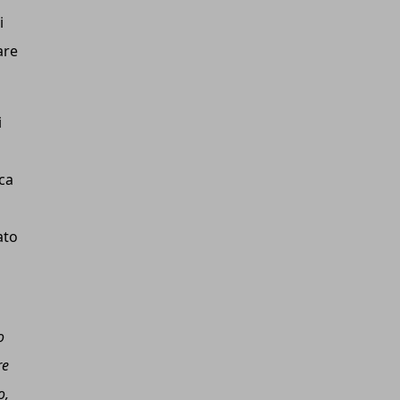
i
are
i
ica
ato
o
re
o,