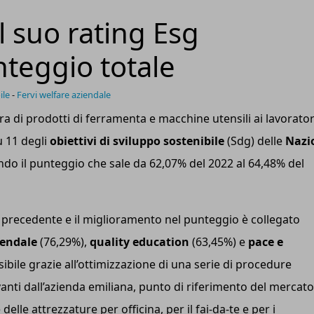
l suo rating Esg
nteggio totale
ile
-
Fervi welfare aziendale
tura di prodotti di ferramenta e macchine utensili ai lavorator
u 11 degli
o
biettivi di
s
viluppo
s
ostenibile
(Sdg) delle
Nazi
do il punteggio che sale da 62,07% del 2022 al 64,48% del
 precedente e il miglioramento nel punteggio è collegato
iendale
(76,29%),
quality education
(63,45%) e
pace e
ibile grazie all’ottimizzazione di una serie di procedure
anti dall’azienda emiliana, punto di riferimento del mercato
lle attrezzature per officina, per il fai-da-te e per i