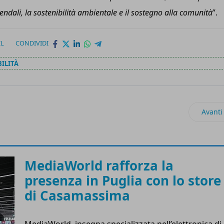
ndali, la sostenibilità ambientale e il sostegno alla comunità
”.
IL
CONDIVIDI
ILITÀ
dicati ai migliori copacker per la Mdd
Articol
Avanti
MediaWorld rafforza la
presenza in Puglia con lo store
di Casamassima
MediaWorld, insegna specializzata nell’elettronica di