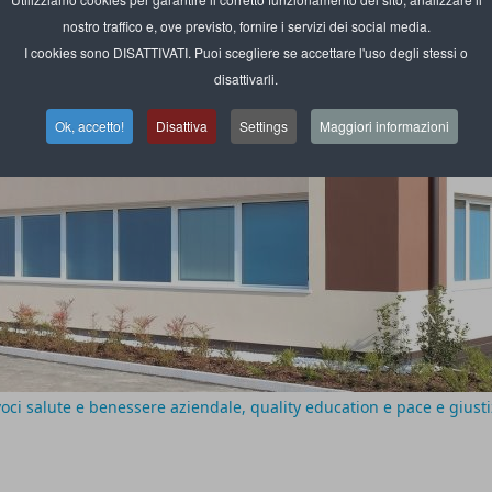
nostro traffico e, ove previsto, fornire i servizi dei social media.
I cookies sono DISATTIVATI. Puoi scegliere se accettare l'uso degli stessi o
disattivarli.
Ok, accetto!
Disattiva
Settings
Maggiori informazioni
voci salute e benessere aziendale, quality education e pace e giusti