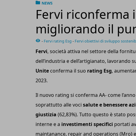
NEWS
Fervi riconferma i
migliorando il pu
-
Fervi rating Esg
-
Fervi obiettivi di sviluppo sostenib
Fervi
, società attiva nel settore della forni
dell’industria e dell’artigianato, lavorando s
Unite
conferma il suo
rating E
sg
, aumentan
2023.
Il nuovo rating si conferma AA- come l’anno
soprattutto alle voci
salute e benessere az
giustizia
(62,83%). Tutto questo è stato poss
interne e a
investimenti specifici
portati av
maintanance, repair and operations (Mro) e de