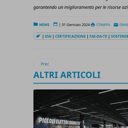
garantendo un miglioramento per le risorse azie
NEWS
|
31 Gennaio 2024
STAMPA
EMA
|
ESG
|
CERTIFICAZIONE
|
FAI-DA-TE
|
SOSTENIB
Articolo precedente: Tornano i PLM Awards de
Prec
ALTRI ARTICOLI