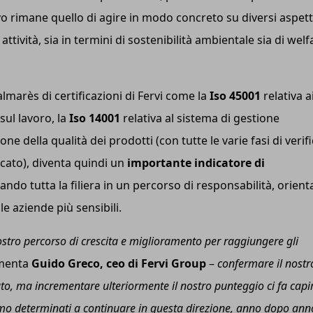
vo rimane quello di agire in modo concreto su diversi aspett
 attività, sia in termini di sostenibilità ambientale sia di welf
palmarès di certificazioni di Fervi come la
I
so
45001
relativa a
sul lavoro, la
I
so
14001
relativa al sistema di gestione
ne della qualità dei prodotti (con tutte le varie fasi di verif
cato), diventa quindi un
importante indicatore di
do tutta la filiera in un percorso di responsabilità, orient
lle aziende più sensibili.
stro percorso di crescita e miglioramento per raggiungere gli
menta
Guido Greco,
ceo
di F
ervi
Group
–
c
onfermare il nostr
ato, ma incrementare ulteriormente il nostro punteggio ci fa capi
mo determinati a continuare in questa direzione, anno dopo ann