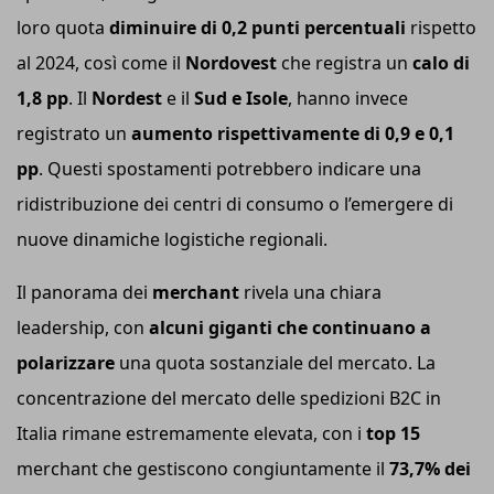
loro quota
diminuire di 0,2 punti percentuali
rispetto
al 2024, così come il
Nord
o
vest
che registra un
calo di
1,8 pp
. Il
Nord
e
st
e il
Sud e Isole
, hanno invece
registrato un
aumento rispettivamente di 0,9 e 0,1
pp
. Questi spostamenti potrebbero indicare una
ridistribuzione dei centri di consumo o l’emergere di
nuove dinamiche logistiche regionali.
Il panorama dei
merchant
rivela una chiara
leadership, con
alcuni giganti che continuano a
polarizzare
una quota sostanziale del mercato. La
concentrazione del mercato delle spedizioni B2C in
Italia rimane estremamente elevata, con i
t
op 15
merchant che gestiscono congiuntamente il
73,7% dei