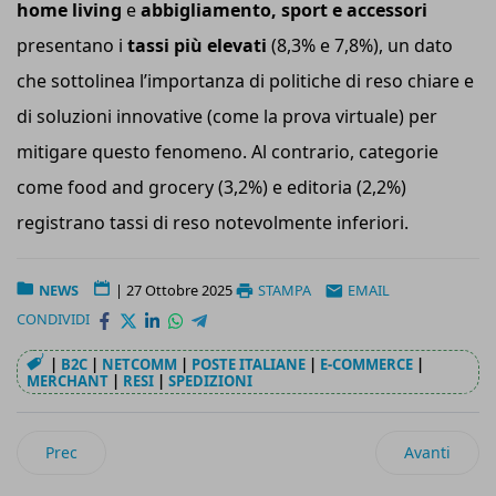
h
ome
l
iving
e
a
bbigliamento, sport e accessori
presentano i
tass
i
più elevati
(8,3% e 7,8%), un dato
che sottolinea l’importanza di politiche di reso chiare e
di soluzioni innovative (come la prova virtuale) per
mitigare questo fenomeno. Al contrario, categorie
come food and grocery (3,2%) e editoria (2,2%)
registrano tassi di reso notevolmente inferiori.
NEWS
|
27 Ottobre 2025
STAMPA
EMAIL
CONDIVIDI
|
B2C
|
NETCOMM
|
POSTE ITALIANE
|
E-COMMERCE
|
MERCHANT
|
RESI
|
SPEDIZIONI
Articolo precedente: Furlog lancia i nuovi container più capien
Articolo suc
Prec
Avanti