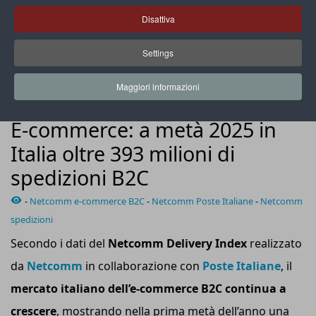
Disattiva
Settings
L’abbigliamento si conferma il leader incontrastato, con il
19,5% del volume totale delle spedizioni
Maggiori informazioni
NEWS
E-commerce: a metà 2025 in
Italia oltre 393 milioni di
spedizioni B2C
-
Netcomm e-commerce B2C
-
Netcomm Poste Italiane
-
Netcomm
spedizioni
Secondo i dati del
Netcomm Delivery Index
realizzato
da
Netcomm
in collaborazione con
Poste Italiane
, il
mercato italiano dell’e-
c
ommerce B2C continua a
crescere
, mostrando nella prima metà dell’anno una