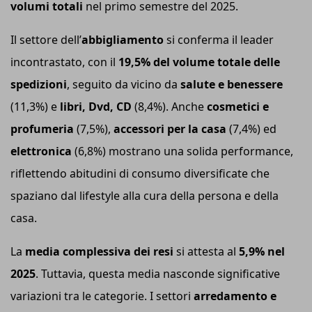
volumi totali
nel primo semestre del 2025.
Il settore dell’
a
bbigliamento
si conferma il leader
incontrastato, con il
19,5% del volume totale delle
spedizioni
, seguito da vicino da
s
alute e benessere
(11,3%) e
l
ibri, D
vd
, CD
(8,4%). Anche
c
osmetici e
profumeria
(7,5%),
a
ccessori per la casa
(7,4%) ed
e
lettronica
(6,8%) mostrano una solida performance,
riflettendo abitudini di consumo diversificate che
spaziano dal lifestyle alla cura della persona e della
casa.
La
media complessiva dei resi
si attesta al
5,9% nel
2025
. Tuttavia, questa media nasconde significative
variazioni tra le categorie. I settori
a
rredamento e