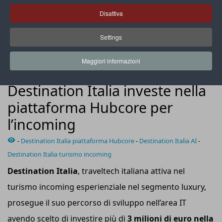
Disattiva
Settings
L’AI supporta la stesura dei testi che accompagnano il
viaggiatore, dalla raccolta delle informazioni fino all’acquisto
Maggiori informazioni
NEWS
Destination Italia investe nella
piattaforma Hubcore per
l’incoming
-
Destination Italia piattaforma Hubcore
-
Destination Italia AI
-
Destination Italia turismo incoming
Destination Italia
, traveltech italiana attiva nel
turismo incoming esperienziale nel segmento luxury,
prosegue il suo percorso di sviluppo nell’area IT
avendo scelto di investire più di
3 milioni di
e
uro
nel
la