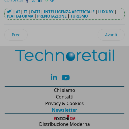
|
AI
|
IT
|
DATI
|
INTELLIGENZA ARTIFICIALE
|
LUXURY
|
PIATTAFORMA
|
PRENOTAZIONE
|
TURISMO
Articolo precedente: SentinelOne al vertice della valutazion
Articolo suc
Prec
Avanti
lk
yt
Chi siamo
Contatti
Privacy & Cookies
Newsletter
Distribuzione Moderna