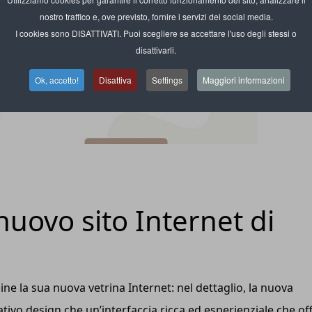
nostro traffico e, ove previsto, fornire i servizi dei social media.
I cookies sono DISATTIVATI. Puoi scegliere se accettare l'uso degli stessi o
disattivarli.
Ok, accetto!
Disattiva
Settings
Maggiori informazioni
 nuovo sito Internet di
ine la sua nuova vetrina Internet: nel dettaglio, la nuova
tivo design che un’interfaccia ricca ed esperienziale che of