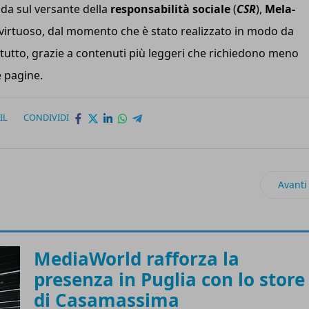
nda sul versante della
responsabilità sociale
(
CSR
),
Mela-
virtuoso, dal momento che è stato realizzato in modo da
ttutto, grazie a contenuti più leggeri che richiedono meno
e pagine.
IL
CONDIVIDI
ppata da Generix Group e Danone Russia una metodologia WMS da re
Artico
Avanti
MediaWorld rafforza la
presenza in Puglia con lo store
di Casamassima