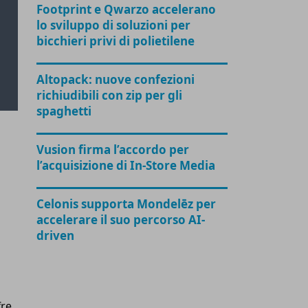
Footprint e Qwarzo accelerano
lo sviluppo di soluzioni per
bicchieri privi di polietilene
Altopack: nuove confezioni
richiudibili con zip per gli
spaghetti
Vusion firma l’accordo per
l’acquisizione di In-Store Media
Celonis supporta Mondelēz per
accelerare il suo percorso AI-
driven
fre