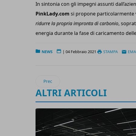
In sintonia con gli impegni assunti dall’azie
PinkLady.com
si propone particolarmente 
ridurre la propria impronta di carbonio
, sopra
energia durante la fase di caricamento dell
NEWS
|
04 Febbraio 2021
STAMPA
EMA
Articolo precedente: Virtual Reality: svilu
Prec
ALTRI ARTICOLI