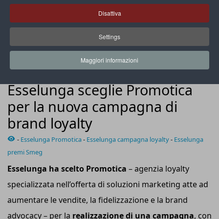
Disattiva
Settings
La raccolta punti permette di ottenere i prodotti per la
colazione della linea 50’S Style di Smeg
Maggiori informazioni
LOYALTY
Esselunga sceglie Promotica
per la nuova campagna di
brand loyalty
-
Esselunga Promotica
-
Esselunga campagna loyalty
-
Esselunga
premi Smeg
Esselunga
ha scelto Promotica
– agenzia loyalty
specializzata nell’offerta di soluzioni marketing atte ad
aumentare le vendite, la fidelizzazione e la brand
advocacy – per la
realizzazione di una campagna
, con