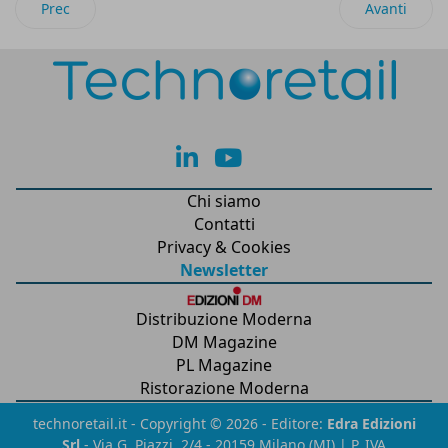
Articolo precedente: Advice Group: uno special team per sup
Articolo suc
Prec
Avanti
lk
yt
Chi siamo
Contatti
Privacy & Cookies
Newsletter
Distribuzione Moderna
DM Magazine
PL Magazine
Ristorazione Moderna
technoretail.it - Copyright © 2026 - Editore:
Edra Edizioni
Srl
- Via G. Piazzi, 2/4 - 20159 Milano (MI) | P. IVA