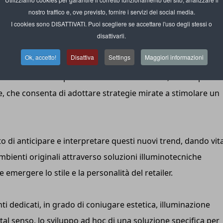
zi fisici nel rendere l’esperienza di acquisto un momento
nostro traffico e, ove previsto, fornire i servizi dei social media.
I cookies sono DISATTIVATI. Puoi scegliere se accettare l'uso degli stessi o
disattivarli.
Ok, accetto!
Disattiva
Settings
Maggiori informazioni
una forte brand identity grazie a elementi distintivi, che si
inteso nel senso più tradizionale del termine, lascia spazio 
re, che consenta di adottare strategie mirate a stimolare un
o di anticipare e interpretare questi nuovi trend, dando vita
ambienti originali attraverso soluzioni illuminotecniche
e emergere lo stile e la personalità del retailer.
nti dedicati, in grado di coniugare estetica, illuminazione
al senso, lo sviluppo ad hoc di una soluzione specifica per