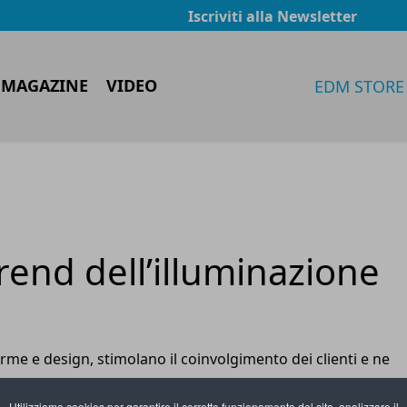
Iscriviti alla Newsletter
 MAGAZINE
VIDEO
EDM STORE
rend dell’illuminazione
forme e design, stimolano il coinvolgimento dei clienti e ne
erience. Le rinnovate esigenze dei consumatori spingono
Utilizziamo cookies per garantire il corretto funzionamento del sito, analizzare il