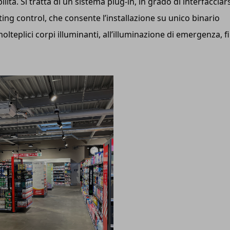
lità. Si tratta di un sistema plug-in, in grado di interfacciars
hting control, che consente l’installazione su unico binario
i molteplici corpi illuminanti, all’illuminazione di emergenza, f