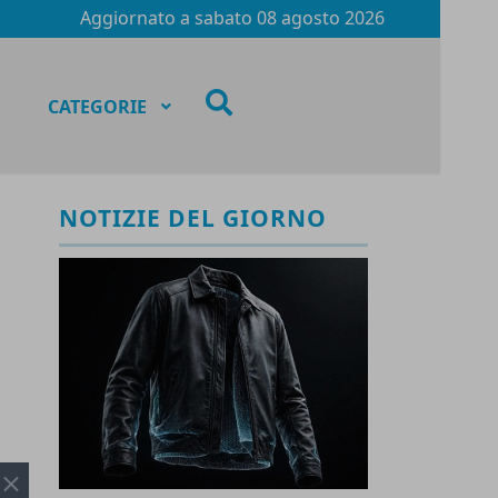
Aggiornato a
sabato 08 agosto 2026
fas
CATEGORIE
fa-
search
NOTIZIE DEL GIORNO