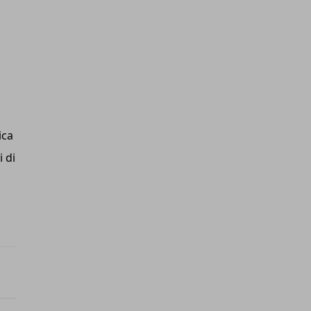
ica
i di