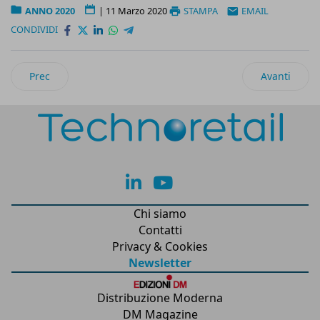
ANNO 2020
|
11 Marzo 2020
STAMPA
EMAIL
CONDIVIDI
Articolo precedente: FIPE attiva Ristoacasa, la piattaforma on 
Articolo suc
Prec
Avanti
lk
yt
Chi siamo
Contatti
Privacy & Cookies
Newsletter
Distribuzione Moderna
DM Magazine