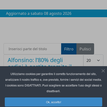
Aggiornato a
sabato 08 agosto 2026
Inserisci parte del titolo
Filtro
Pulisci
Visualizza #
Alfonsino: l’80% degli
ordini è gestito tramite il
marketplace Rushers
Utilizziamo cookies per garantire il corretto funzionamento del sito,
analizzare il nostro traffico e, ove previsto, fornire i servizi dei social media.
I cookies sono DISATTIVATI. Puoi scegliere se accettare l'uso degli stessi o
disattivarli.
Ok, accetto!