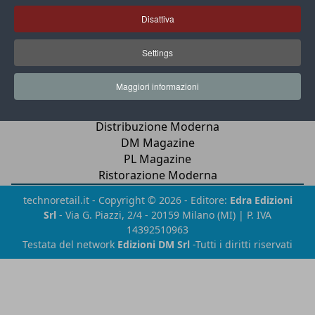
lk
yt
Disattiva
Chi siamo
Settings
Contatti
Privacy & Cookies
Maggiori informazioni
Newsletter
Distribuzione Moderna
DM Magazine
PL Magazine
Ristorazione Moderna
technoretail.it - Copyright © 2026 - Editore:
Edra Edizioni
Srl
- Via G. Piazzi, 2/4 - 20159 Milano (MI) | P. IVA
14392510963
Testata del network
Edizioni DM Srl
-Tutti i diritti riservati