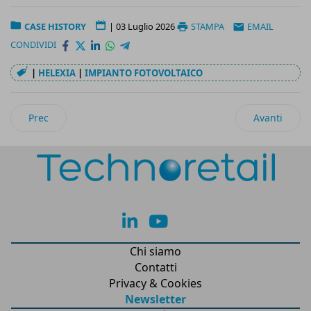
CASE HISTORY
|
03 Luglio 2026
STAMPA
EMAIL
CONDIVIDI
|
HELEXIA
|
IMPIANTO FOTOVOLTAICO
Articolo precedente: Verallia Italia: gamification e digital per
Articolo suc
Prec
Avanti
lk
yt
Chi siamo
Contatti
Privacy & Cookies
Newsletter