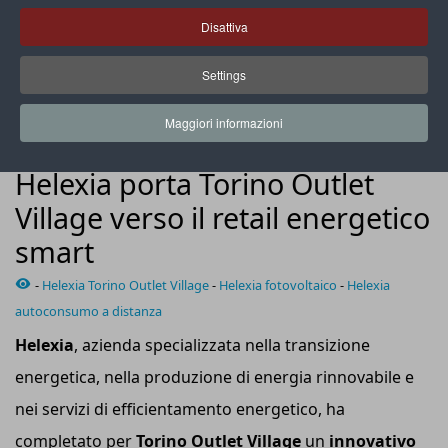
Disattiva
Settings
Oltre 100 MWh saranno condivisi tra le due aree del
complesso, pari al 23% dell’autoconsumo totale
Maggiori informazioni
CASE HISTORY
Helexia porta Torino Outlet
Village verso il retail energetico
smart
-
Helexia Torino Outlet Village
-
Helexia fotovoltaico
-
Helexia
autoconsumo a distanza
Helexia
, azienda specializzata nella transizione
energetica, nella produzione di energia rinnovabile e
nei servizi di efficientamento energetico, ha
completato per
Torino Outlet Village
un
innovativo