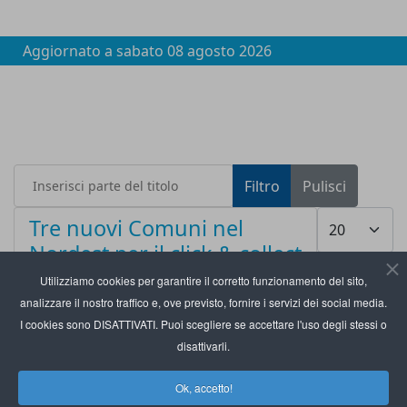
Aggiornato a
sabato 08 agosto 2026
Inserisci parte del titolo
Filtro
Pulisci
Visualizza #
Tre nuovi Comuni nel
Nordest per il click & collect
del Gruppo Selex
Utilizziamo cookies per garantire il corretto funzionamento del sito,
analizzare il nostro traffico e, ove previsto, fornire i servizi dei social media.
I cookies sono DISATTIVATI. Puoi scegliere se accettare l'uso degli stessi o
disattivarli.
Ok, accetto!