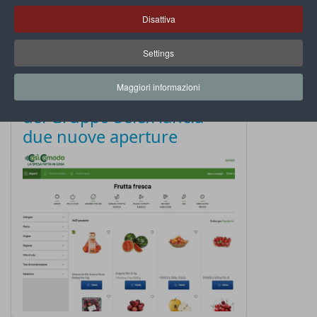
Disattiva
Settings
Maggiori informazioni
Il servizio di spesa online
del Gruppo Selex lancia
due nuove aperture