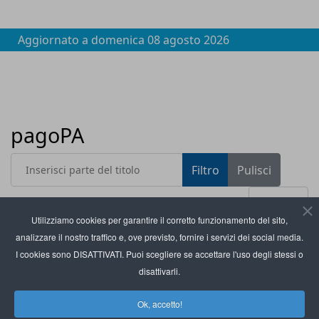
Aggiornato a
domenica 08 agosto 2026
pagoPA
Inserisci parte del titolo
Filtro
Pulisci
Visualizza #
Utilizziamo cookies per garantire il corretto funzionamento del sito,
analizzare il nostro traffico e, ove previsto, fornire i servizi dei social media.
Titolo
Worldline lancia PagoQui per pagamenti pagoPA
I cookies sono DISATTIVATI. Puoi scegliere se accettare l'uso degli stessi o
nei negozi di prossimità
disattivarli.
La tecnologia Satispay per i pagamenti pagoPA
Ok, accetto!