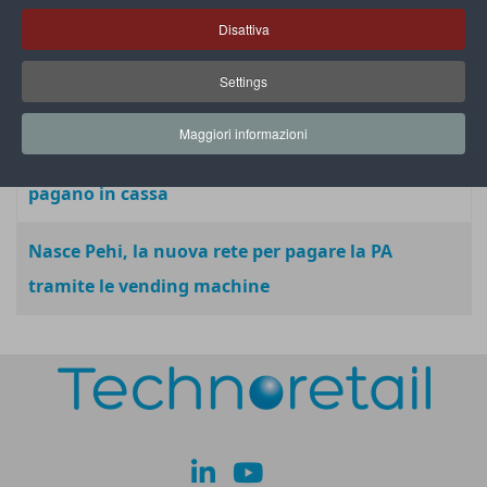
arriva negli store Penny
Disattiva
PagoPA sceglie l’AI di Spitch per potenziare il
Settings
customer service
Maggiori informazioni
Despar Nord: avvisi pagoPA e bollo auto si
pagano in cassa
Nasce Pehi, la nuova rete per pagare la PA
tramite le vending machine
lk
yt