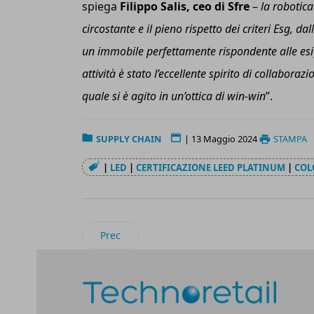
spiega
Filippo Salis, ceo di Sfre
–
la robotica
circostante e il pieno rispetto dei criteri Esg, d
un immobile perfettamente rispondente alle esig
attività è stato l’eccellente spirito di collaboraz
quale si è agito in un’ottica di win-win
”.
SUPPLY CHAIN
|
13 Maggio 2024
STAMPA
|
LED
|
CERTIFICAZIONE LEED PLATINUM
|
COL
Articolo precedente: Manhattan Associates: d
Prec