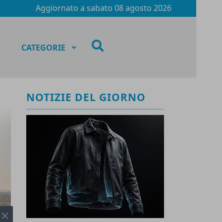
Aggiornato a
sabato 08 agosto 2026
fas
CATEGORIE
fa-
search
NOTIZIE DEL GIORNO