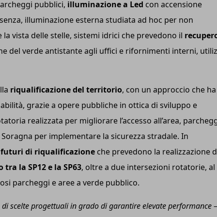
 parcheggi pubblici,
illuminazione a Led
con accensione
presenza, illuminazione esterna studiata ad hoc per non
a vista delle stelle, sistemi idrici che prevedono il
recuper
one del verde antistante agli uffici e rifornimenti interni, utili
lla
riqualificazione del territorio
, con un approccio che ha
bilità, grazie a opere pubbliche in ottica di sviluppo e
tatoria realizzata per migliorare l’accesso all’area, parchegg
tà Soragna per implementare la sicurezza stradale. In
futuri di riqualificazione
che prevedono la realizzazione d
 tra la SP12 e la SP63
, oltre a due intersezioni rotatorie, al
osi parcheggi e aree a verde pubblico.
ie di scelte progettuali in grado di garantire elevate performance