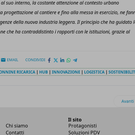
 al suo interno, la costante attenzione al contesto urbano
alla progettazione al cantiere e fino alla messa in esercizio, ne fan
enze della nuova industria leggera. Il principio che ha guidato l
ione che ha contraddistinto i rapporti con le istituzioni, grazie al
EMAIL
CONDIVIDI
ONNINE RICARICA
|
HUB
|
INNOVAZIONE
|
LOGISTICA
|
SOSTENIBILI
ue novità per la gestione della supply chain
Articol
Avanti
Il sito
Chi siamo
Protagonisti
Contatti
Soluzioni PDV