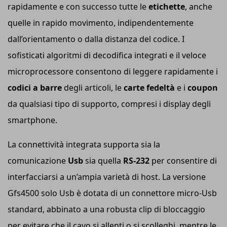
rapidamente e con successo tutte le
etichette
, anche
quelle in rapido movimento, indipendentemente
dall’orientamento o dalla distanza del codice. I
sofisticati algoritmi di decodifica integrati e il veloce
microprocessore consentono di leggere rapidamente i
codici a barre
degli articoli, le
carte fedeltà
e i
coupon
da qualsiasi tipo di supporto, compresi i display degli
smartphone.
La connettività integrata supporta sia la
comunicazione
Us
b
sia quella
RS-232
per consentire di
interfacciarsi a un’ampia varietà di host. La versione
Gfs4500 solo Usb è dotata di un connettore micro-Usb
standard, abbinato a una robusta clip di bloccaggio
per evitare che il cavo si allenti o si scolleghi, mentre le