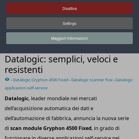
Disattiva
Settings
La nuova serie di scan module Gryphon 4500 Fixed
Maggiori informazioni
SOLUZIONI PDV
Nuovi scanner fissi di
Datalogic: semplici, veloci e
resistenti
-
Datalogic Gryphon 4500 Fixed
-
Datalogic scanner fissi
-
Datalogic
applicazioni self-service
Datalogic
, leader mondiale nei mercati
dell’acquisizione automatica dei dati e
dell’automazione di fabbrica, annuncia la nuova serie
di
scan module Gryphon 4500 Fixed
, in grado di
funzionare in diverse applicazioni self-service nei