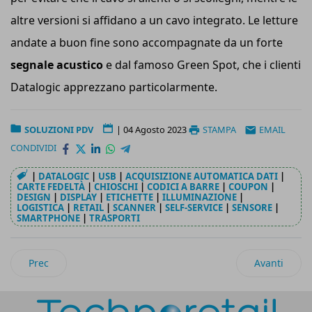
altre versioni si affidano a un cavo integrato. Le letture
andate a buon fine sono accompagnate da un forte
segnale acustico
e dal famoso Green Spot, che i clienti
Datalogic apprezzano particolarmente.
SOLUZIONI PDV
|
04 Agosto 2023
STAMPA
EMAIL
CONDIVIDI
|
DATALOGIC
|
USB
|
ACQUISIZIONE AUTOMATICA DATI
|
CARTE FEDELTÀ
|
CHIOSCHI
|
CODICI A BARRE
|
COUPON
|
DESIGN
|
DISPLAY
|
ETICHETTE
|
ILLUMINAZIONE
|
LOGISTICA
|
RETAIL
|
SCANNER
|
SELF-SERVICE
|
SENSORE
|
SMARTPHONE
|
TRASPORTI
Articolo precedente: I diffusori di fragranze per ambienti s
Articolo succ
Prec
Avanti