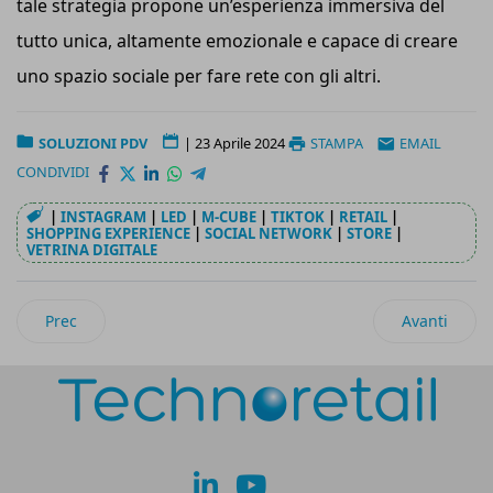
tale strategia propone un’esperienza immersiva del
tutto unica, altamente emozionale e capace di creare
uno spazio sociale per fare rete con gli altri.
SOLUZIONI PDV
|
23 Aprile 2024
STAMPA
EMAIL
CONDIVIDI
|
INSTAGRAM
|
LED
|
M-CUBE
|
TIKTOK
|
RETAIL
|
SHOPPING EXPERIENCE
|
SOCIAL NETWORK
|
STORE
|
VETRINA DIGITALE
Articolo precedente: Climatizzazione: la tecnologia WindFree
Articolo suc
Prec
Avanti
lk
yt