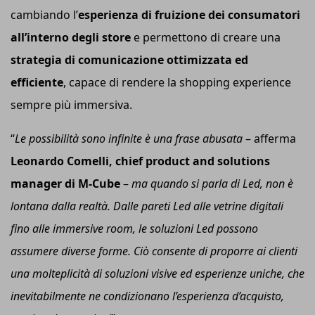
cambiando l’
esperienza di fruizione dei consumatori
all’interno degli store
e permettono di creare una
strategia di comunicazione ottimizzata ed
efficien
te
, capace di rendere la shopping experience
sempre più immersiva.
“
Le possibilità sono infinite è una frase abusata
– afferma
Leonardo Comelli,
c
hief
p
roduct and
s
olutions
m
anager di M-Cube
–
ma quando si parla di L
ed
, non è
lontana dalla realtà. Dalle pareti L
ed
alle vetrine digitali
fino alle immersive room, le soluzioni L
ed
possono
assumere diverse forme. Ciò consente di proporre ai clienti
una molteplicità di soluzioni visive ed esperienze uniche, che
inevitabilmente ne condizionano l’esperienza d’acquisto,