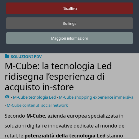
Disattiva
Settings
Le soluzioni Led permettono la creazione di ambienti
immersivi aumentando l’affluenza all’interno del punto
Maggiori informazioni
vendita
SOLUZIONI PDV
M-Cube: la tecnologia Led
ridisegna l’esperienza di
acquisto in-store
-
M-Cube tecnologia Led
-
M-Cube shopping experience immersiva
-
M-Cube contenuti social network
Secondo
M-Cube
, azienda europea specializzata in
soluzioni digitali e innovative dedicate al mondo del
retail, le
potenzialità della tecnologia L
ed
stanno