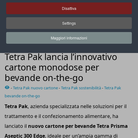
Disattiva
Settings
Le dimensioni compatte della nuova confezione la rendono
comoda per il consumo in movimento
Maggiori informazioni
NEWS
Tetra Pak lancia l’innovativo
cartone monodose per
bevande on-the-go
-
Tetra Pak nuovo cartone
-
Tetra Pak sostenibilità
-
Tetra Pak
bevande on-the-go
Tetra Pak
, azienda specializzata nelle soluzioni per il
trattamento e il confezionamento alimentare, ha
lanciato il
nuovo cartone per bevande Tetra Prisma
Aseptic 300 Edge
, ideale per un’ampia gamma di