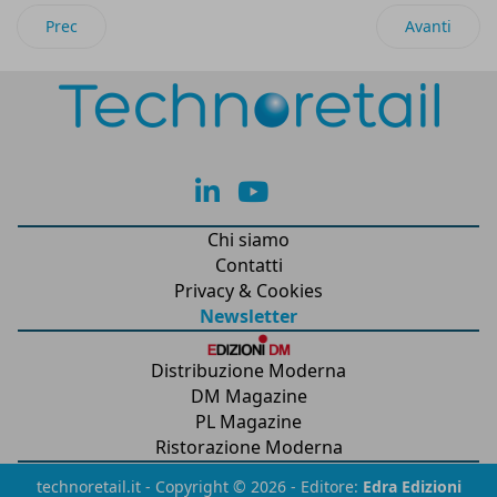
Articolo precedente: Magazzini Gabrielli: a Roma un nuovo s
Articolo succ
Prec
Avanti
lk
yt
Chi siamo
Contatti
Privacy & Cookies
Newsletter
Distribuzione Moderna
DM Magazine
PL Magazine
Ristorazione Moderna
technoretail.it - Copyright © 2026 - Editore:
Edra Edizioni