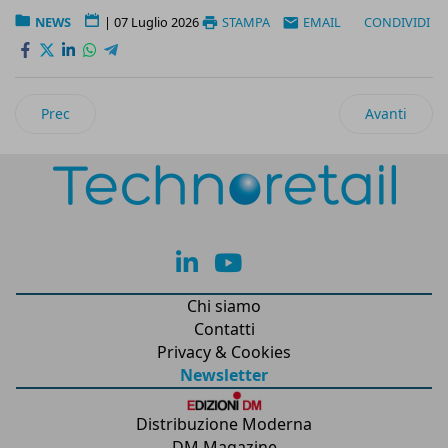
NEWS
|
07 Luglio 2026
STAMPA
EMAIL
CONDIVIDI
Articolo precedente: Casa Optima accelera sulla sostenibilità
Articolo suc
Prec
Avanti
lk
yt
Chi siamo
Contatti
Privacy & Cookies
Newsletter
Distribuzione Moderna
DM Magazine