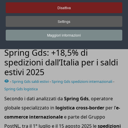
Disattiva
Settings
Nella scorsa estate gli articoli textile, fashion e sports hanno
registrato un incremento del 429,8%
Maggiori informazioni
NEWS
Spring Gds: +18,5% di
spedizioni dall’Italia per i saldi
estivi 2025
-
Spring Gds saldi estivi
-
Spring Gds spedizioni internazionali
-
Spring Gds logistica
Secondo i dati analizzati da
Spring Gds
, operatore
globale specializzato in
logistica cross-border
per l’
e-
commerce internazionale
e parte del Gruppo
PostNL, tra il 1° luglio e il 15 agosto 2025 le
spedizioni