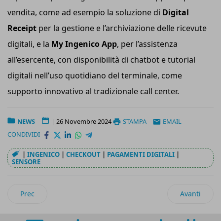
vendita, come ad esempio la soluzione di
Digital
Receipt
per la gestione e l’archiviazione delle ricevute
digitali, e la
My Ingenico App
, per l’assistenza
all’esercente, con disponibilità di chatbot e tutorial
digitali nell’uso quotidiano del terminale, come
supporto innovativo al tradizionale call center.
NEWS
|
26 Novembre 2024
STAMPA
EMAIL
CONDIVIDI
|
INGENICO
|
CHECKOUT
|
PAGAMENTI DIGITALI
|
SENSORE
Articolo precedente: Berlin Packaging presenta le nuove bottig
Articolo suc
Prec
Avanti