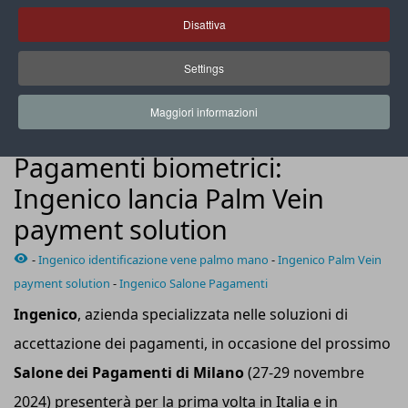
Disattiva
Settings
La soluzione prevede una scansione near infra-red (Nir) del
palmo della mano del cliente
Maggiori informazioni
NEWS
Pagamenti biometrici:
Ingenico lancia Palm Vein
payment solution
-
Ingenico identificazione vene palmo mano
-
Ingenico Palm Vein
payment solution
-
Ingenico Salone Pagamenti
Ingenico
, azienda specializzata nelle soluzioni di
accettazione dei pagamenti, in occasione del prossimo
Salone dei Pagamenti
di
Milano
(27-29 novembre
2024) presenterà per la prima volta in Italia e in