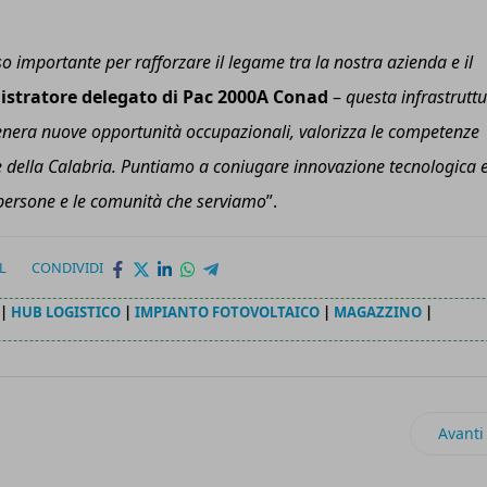
 importante per rafforzare il legame tra la nostra azienda e il
istratore delegato di Pac 2000A Conad
–
questa infrastrutt
 genera nuove opportunità occupazionali, valorizza le competenze
le della Calabria. Puntiamo a coniugare innovazione tecnologica 
 persone e le comunità che serviamo
”.
L
CONDIVIDI
|
HUB LOGISTICO
|
IMPIANTO FOTOVOLTAICO
|
MAGAZZINO
|
zione Design for All per l’igiene inclusiva
Articol
Avanti