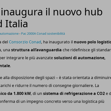
inaugura il nuovo hub
 Italia
 automazione
-
Pac 2000A Conad sostenibilità
a del
Consorzio Conad
, ha inaugurato il
nuovo polo logisti
za, una
struttura all’avanguardia
che ridefinisce gli standa
 per integrare le più avanzate
soluzioni di automazione,
entale
.
e alla disposizione degli spazi – è stata orientata a diminuire
carichi e ridurre il numero di consegne giornaliere. La
ico da 1.800 kW
, di un
sistema di refrigerazione a CO2
e d
conferma di un impegno concreto verso una logistica più