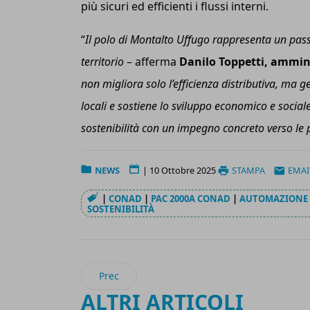
più sicuri ed efficienti i flussi interni.
“
Il polo di Montalto Uffugo rappresenta un passo
territorio
–
afferma
Danilo Toppetti, ammin
non migliora solo l’efficienza distributiva, ma
locali e sostiene lo sviluppo economico e socia
sostenibilità con un impegno concreto verso le
NEWS
|
10 Ottobre 2025
STAMPA
EMAI
|
CONAD
|
PAC 2000A CONAD
|
AUTOMAZIONE
SOSTENIBILITÀ
Articolo precedente: Essity ottiene la certifica
Prec
ALTRI ARTICOLI