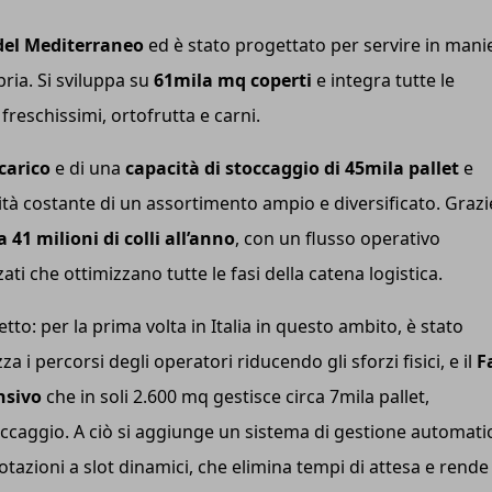
del Mediterraneo
ed è stato progettato per servire in mani
bria. Si sviluppa su
61mila mq coperti
e integra tutte le
 freschissimi, ortofrutta e carni.
scarico
e di una
capacità di stoccaggio di 45mila pallet
e
lità costante di un assortimento ampio e diversificato. Grazi
41 milioni di colli all’anno
, con un flusso operativo
i che ottimizzano tutte le fasi della catena logistica.
tto: per la prima volta in Italia in questo ambito, è stato
zza i percorsi degli operatori riducendo gli sforzi fisici, e il
F
nsivo
che in soli 2.600 mq gestisce circa 7mila pallet,
ccaggio. A ciò si aggiunge un sistema di gestione automati
notazioni a slot dinamici, che elimina tempi di attesa e rende