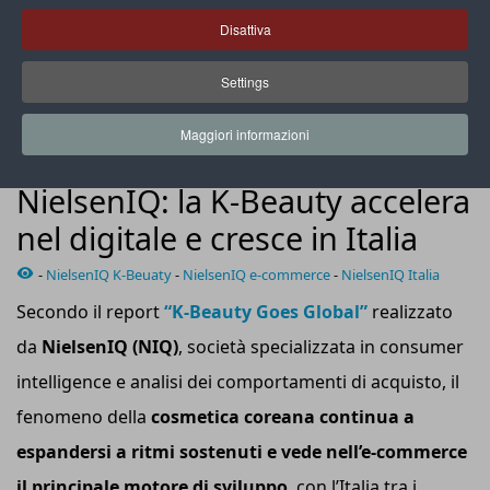
Disattiva
Settings
In Italia la penetrazione online della cosmetica coreana è
passata dal 9% al 21% negli ultimi tre anni
Maggiori informazioni
NEWS
NielsenIQ: la K-Beauty accelera
nel digitale e cresce in Italia
-
NielsenIQ K-Beuaty
-
NielsenIQ e-commerce
-
NielsenIQ Italia
Secondo il report
“K-Beauty Goes Global”
realizzato
da
NielsenIQ (NIQ)
, società specializzata in consumer
intelligence e analisi dei comportamenti di acquisto, il
fenomeno della
cosmetica coreana continua a
espandersi a ritmi sostenuti e vede nell’e-commerce
il principale motore di sviluppo
, con l’Italia tra i