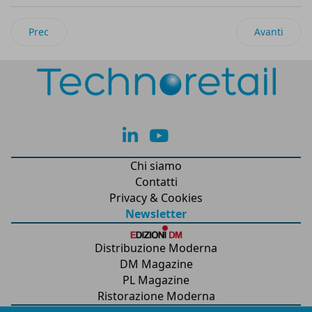
Articolo precedente: Alibaba.com: in UE ventilatori portatili i
Articolo suc
Prec
Avanti
lk
yt
Chi siamo
Contatti
Privacy & Cookies
Newsletter
Distribuzione Moderna
DM Magazine
PL Magazine
Ristorazione Moderna