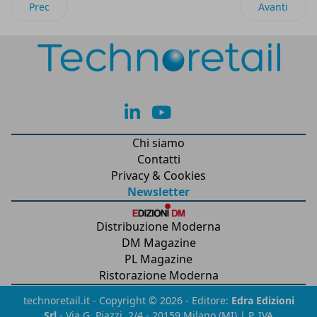
Articolo precedente: Shopify Spring ’26 Edition: l’AI ridefini
Articolo suc
Prec
Avanti
lk
yt
Chi siamo
Contatti
Privacy & Cookies
Newsletter
Distribuzione Moderna
DM Magazine
PL Magazine
Ristorazione Moderna
technoretail.it - Copyright © 2026 - Editore:
Edra Edizioni
Srl
- Via G. Piazzi, 2/4 - 20159 Milano (MI) | P. IVA