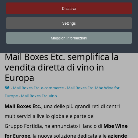
Disattiva
Settings
Mbe Wine for Europe è disponibile anche in versione plug-in
compatibile con i principali marketplace
Maggiori informazioni
NEWS
Mail Boxes Etc. semplifica la
vendita diretta di vino in
Europa
-
Mail Boxes Etc. e-commerce
-
Mail Boxes Etc. Mbe Wine for
Europe
-
Mail Boxes Etc. vino
Mail Boxes Etc.
, una delle più grandi reti di centri
multiservizi a livello globale e parte del
Gruppo Fortidia, ha annunciato il lancio di
Mbe Wine
for Europe
, la nuova soluzione dedicata alle
aziende