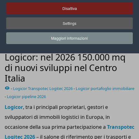
Disattiva
Settings
Logicor nel 2024-2025 ha completato 112.000 mq di nuovi
sviluppi e 170.000 mq di riqualificazioni
Maggiori informazioni
NEWS
Logicor: nel 2026 150.000 mq
di nuovi sviluppi nel Centro
Italia
-
Logicor Transpotec Logitec 2026
-
Logicor portafoglio immobiliare
-
Logicor pipeline 2026
Logicor
, tra i principali proprietari, gestori e
sviluppatori di immobili logistici in Europa, in
occasione della sua prima partecipazione a
Transpotec
Logitec 2026
– il salone di riferimento per i trasporti e