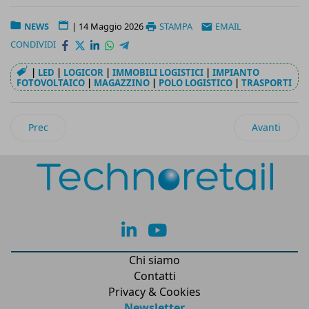
NEWS
|
14 Maggio 2026
STAMPA
EMAIL
CONDIVIDI
|
LED
|
LOGICOR
|
IMMOBILI LOGISTICI
|
IMPIANTO
FOTOVOLTAICO
|
MAGAZZINO
|
POLO LOGISTICO
|
TRASPORTI
Articolo precedente: SumUp: partnership con Bancomat per ac
Articolo suc
Prec
Avanti
lk
yt
Chi siamo
Contatti
Privacy & Cookies
Newsletter