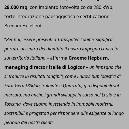
28.000
mq
, con impianto fotovoltaico da 280 kWp,
forte integrazione paesaggistica e certificazione
Breeam Excellent.
“
Per
noi
, essere presenti a Transpotec Logitec significa
portare al centro del dibattito il nostro impegno concreto
sul territorio italiano
– afferma
Graeme Hepburn,
m
anaging
d
irector Italia di Logicor
–
u
n impegno che
si traduce in risultati tangibili, come i nuovi hub logistici di
Fara Gera D’Adda, Sulbiate e Quarrata, già disponibili sul
mercato, ma anche i grandi sviluppi in corso
nel
Lazio e in
Toscana, dove stiamo investendo in immobili moderni,
sostenibili e progettati per rispondere alle esigenze di lungo
periodo dei nostri clienti
”.