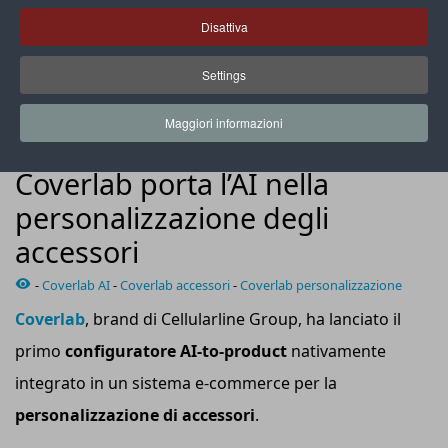
Disattiva
Settings
Basta descrivere un’idea e l’AI è in grado di trasformarla in
tempo reale in una grafica originale
Maggiori informazioni
NEWS
Coverlab porta l’AI nella
personalizzazione degli
accessori
-
Coverlab AI
-
Coverlab accessori
-
Coverlab personalizzazione
Coverlab
, brand di Cellularline Group, ha lanciato il
primo
configuratore AI-to-product
nativamente
integrato in un sistema e-commerce per la
personalizzazione di accessori
.