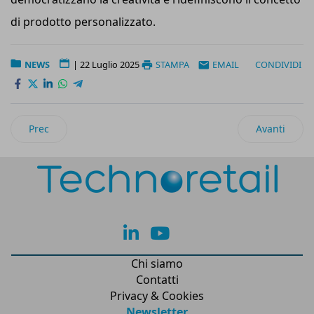
di prodotto personalizzato.
NEWS
|
22 Luglio 2025
STAMPA
EMAIL
CONDIVIDI
Articolo precedente: Guala Closures inaugura un nuovo stabi
Articolo succ
Prec
Avanti
lk
yt
Chi siamo
Contatti
Privacy & Cookies
Newsletter