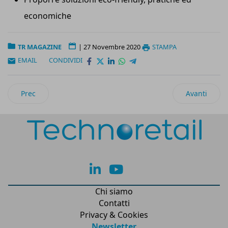
economiche
TR MAGAZINE
|
27 Novembre 2020
STAMPA
EMAIL
CONDIVIDI
Articolo precedente: Focus Covid e Retail
Articolo suc
Prec
Avanti
lk
yt
Chi siamo
Contatti
Privacy & Cookies
Newsletter