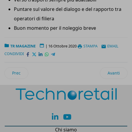
Puntare sul valore del dialogo e del rapporto tra
operatori di filiera
Buon momento per il noleggio breve
TR MAGAZINE
|
16 Ottobre 2020
STAMPA
EMAIL
CONDIVIDI
Articolo precedente: Speciale Packaging 2020
Articolo suc
Prec
Avanti
lk
yt
Chi siamo