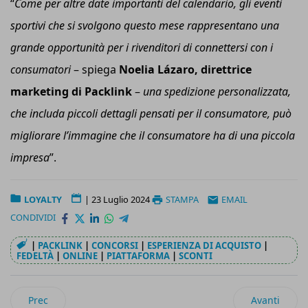
“
Come per altre date importanti del calendario, gli eventi
sportivi che si svolgono questo mese rappresentano una
grande opportunità per i rivenditori di connettersi con i
consumatori
– spiega
Noelia Lázaro, direttrice
marketing di Packlink
–
una spedizione personalizzata,
che includa piccoli dettagli pensati per il consumatore, può
migliorare l’immagine che il consumatore ha di una piccola
impresa
”.
LOYALTY
|
23 Luglio 2024
STAMPA
EMAIL
CONDIVIDI
|
PACKLINK
|
CONCORSI
|
ESPERIENZA DI ACQUISTO
|
FEDELTÀ
|
ONLINE
|
PIATTAFORMA
|
SCONTI
Articolo precedente: Advice Group ed Hera Comm lanciano u
Articolo succ
Prec
Avanti