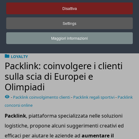
Disattiva
Settings
Offrendo regali a tema sportivo i rivenditori possono
incentivare gli acquisti ripetuti e rafforzare le relazioni coni
Maggiori informazioni
clienti
LOYALTY
Packlink: coinvolgere i clienti
sulla scia di Europei e
Olimpiadi
-
Packlink coinvolgimento clienti
-
Packlink regali sportivi
-
Packlink
concorsi online
Packlink
, piattaforma specializzata nelle soluzioni
logistiche, propone alcuni suggerimenti creativi ed
efficaci per aiutare le aziende ad
aumentare il