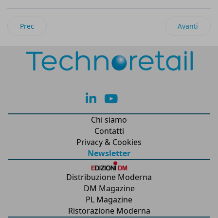
Articolo precedente: Tavola Rotonda Virtuale di Oracle e Reta
Articolo suc
Prec
Avanti
lk
yt
Chi siamo
Contatti
Privacy & Cookies
Newsletter
Distribuzione Moderna
DM Magazine
PL Magazine
Ristorazione Moderna