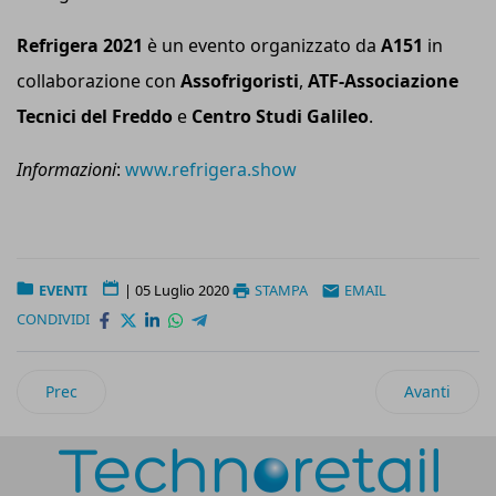
Refrigera 2021
è un evento organizzato da
A151
in
collaborazione con
Assofrigoristi
,
ATF-Associazione
Tecnici del Freddo
e
Centro Studi Galileo
.
Informazioni
:
www.refrigera.show
EVENTI
|
05 Luglio 2020
STAMPA
EMAIL
CONDIVIDI
Articolo precedente: Forum Retail compie 20 anni e celebra i
Articolo suc
Prec
Avanti