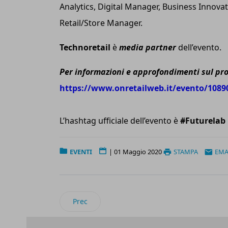
Analytics, Digital Manager, Business Innova
Retail/Store Manager.
Technoretail
è
media partner
dell’evento.
Per informazioni e approfondimenti sul p
https://www.onretailweb.it/evento/1089
L’hashtag ufficiale dell’evento è
#Futurelab
EVENTI
|
01 Maggio 2020
STAMPA
EMA
Articolo precedente: Retail Business Forum: i
Prec