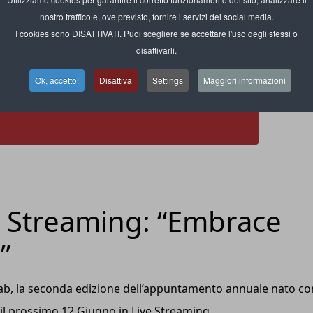
nostro traffico e, ove previsto, fornire i servizi dei social media.
I cookies sono DISATTIVATI. Puoi scegliere se accettare l'uso degli stessi o
disattivarli.
Ok, accetto!
Disattiva
Settings
Maggiori informazioni
e Streaming: “Embrace
”
 Lab, la seconda edizione dell’appuntamento annuale nato c
à il prossimo 12 Giugno in Live Streaming.