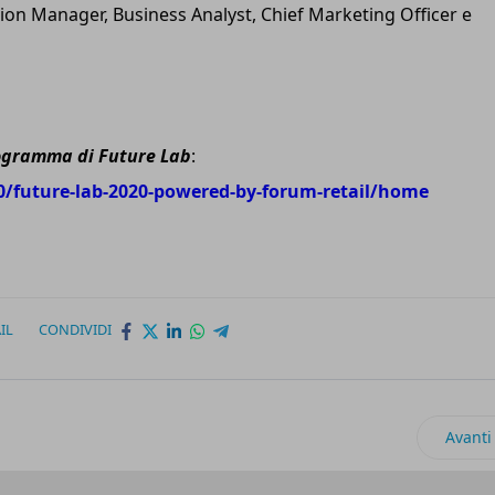
tion Manager, Business Analyst, Chief Marketing Officer e
rogramma di Future Lab
:
0/future-lab-2020-powered-by-forum-retail/home
IL
CONDIVIDI
l mondo del retail si rimbocca le maniche
Articol
Avanti